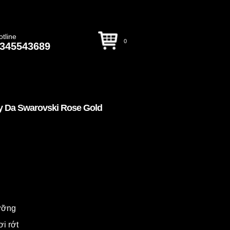
otline
0
345543689
 Da Swarovski Rose Gold
dưỡng
ơi rớt