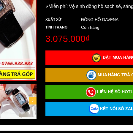
⚡️Miễn phí: Vệ sinh đồng hồ sạch sẽ, sán
ĐỒNG HỒ DAVENA
XUẤT XỨ:
Còn hàng
TÌNH TRẠNG:
3.075.000₫
ĐẶT MUA HÀNG
MUA HÀNG TRẢ G
LIÊN HỆ SỐ HOTL
KẾT NỐI SỐ ZAL