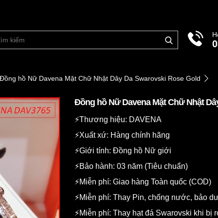
H
0
Đồng hồ Nữ Davena Mặt Chữ Nhật Dây Da Swarovski Rose Gold
Đồng hồ Nữ Davena Mặt Chữ Nhật Dây
⚡️Thương hiệu: DAVENA
⚡️Xuất xứ: Hàng chính hãng
⚡️Giới tính: Đồng hồ Nữ giới
⚡️Bảo hành: 03 năm (Tiêu chuẩn)
⚡️Miễn phí: Giao hàng Toàn quốc (COD)
⚡️Miễn phí: Thay Pin, chống nước, bảo 
⚡️Miễn phí: Thay hạt đá Swarovski khi bị r