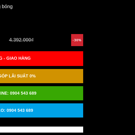
g bóng
4.392.000₫
-30%
 - GIAO HÀNG
ÓP LÃI SUẤT 0%
INE:
0904 543 689
O: 0904 543 689