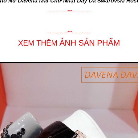
hồ Nữ Davena Mặt Chữ Nhật Dây Da Swarovski Ros
-------------***------------
-------------***------------
ẢNH SẢN PHẨM
XEM THÊM