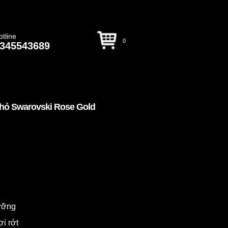
otline
0
345543689
hỏ Swarovski Rose Gold
dưỡng
ơi rớt