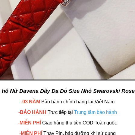
 hồ Nữ Davena Dây Da Đỏ Size Nhỏ Swarovski Rose
-
03 NĂM
Bảo hành chính hãng
tại Việt Nam
-
BẢO HÀNH
Trực tiếp tại
Trung tâm bảo hành
-
MIỄN PHÍ
Giao hàng thu tiền COD Toàn quốc
-
MIỄN PHÍ
Thay Pin, bảo dưỡng khi sử dụng