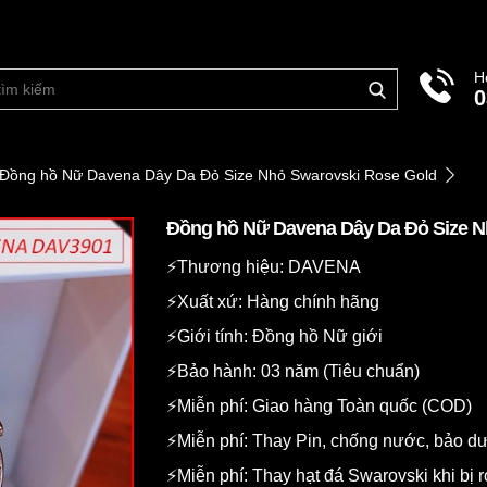
H
0
Đồng hồ Nữ Davena Dây Da Đỏ Size Nhỏ Swarovski Rose Gold
Đồng hồ Nữ Davena Dây Da Đỏ Size N
⚡️Thương hiệu: DAVENA
⚡️Xuất xứ: Hàng chính hãng
⚡️Giới tính: Đồng hồ Nữ giới
⚡️Bảo hành: 03 năm (Tiêu chuẩn)
⚡️Miễn phí: Giao hàng Toàn quốc (COD)
⚡️Miễn phí: Thay Pin, chống nước, bảo 
⚡️Miễn phí: Thay hạt đá Swarovski khi bị r