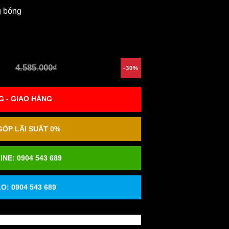
g bóng
4.585.000₫
-30%
 - GIAO HÀNG
ÓP LÃI SUẤT 0%
INE:
0904 543 689
O: 0904 543 689