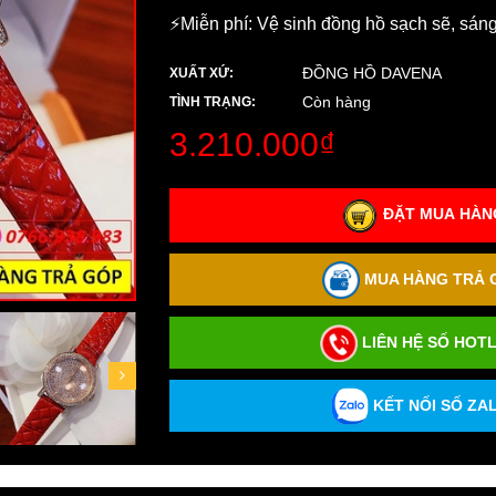
⚡️Miễn phí: Vệ sinh đồng hồ sạch sẽ, sán
ĐỒNG HỒ DAVENA
XUẤT XỨ:
Còn hàng
TÌNH TRẠNG:
3.210.000₫
ĐẶT MUA HÀNG
MUA HÀNG TRẢ G
LIÊN HỆ SỐ HOTL
KẾT NỐI SỐ ZAL