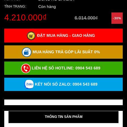
Còn hàng
TÌNH TRẠNG:
4.210.000₫
6.014.000₫
-30%
ĐẶT MUA HÀNG - GIAO HÀNG
MUA HÀNG TRẢ GÓP LÃI SUẤT 0%
LIÊN HỆ SỐ HOTLINE:
0904 543 689
KẾT NỐI SỐ ZALO: 0904 543 689
THÔNG TIN SẢN PHẨM