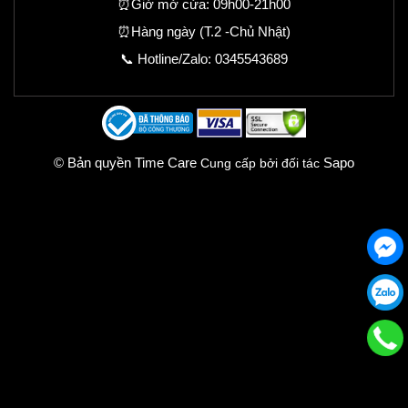
⏰Giờ mở cửa: 09h00-21h00
⏰Hàng ngày (T.2 -Chủ Nhật)
📞 Hotline/Zalo:
0345543689
© Bản quyền Time Care
Sapo
Cung cấp bởi đối tác