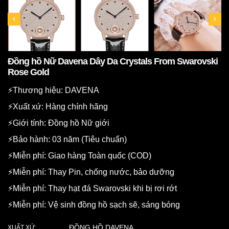
Đồng hồ Nữ Davena Dây Da Crystals From Swarovski
Rose Gold
⚡️Thương hiệu: DAVENA
⚡️Xuất xứ: Hàng chính hãng
⚡️Giới tính: Đồng hồ Nữ giới
⚡️Bảo hành: 03 năm (Tiêu chuẩn)
⚡️Miễn phí: Giao hàng Toàn quốc (COD)
⚡️Miễn phí: Thay Pin, chống nước, bảo dưỡng
⚡️Miễn phí: Thay hạt đá Swarovski khi bị rơi rớt
⚡️Miễn phí: Vệ sinh đồng hồ sạch sẽ, sáng bóng
ĐỒNG HỒ DAVENA
XUẤT XỨ: