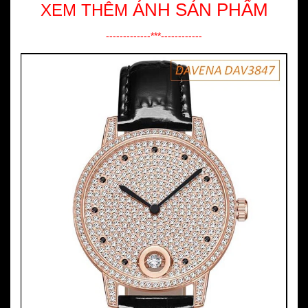
ẢNH SẢN PHẨM
XEM THÊM
-------------***------------