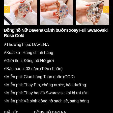
Đồng hồ Nữ Davena Cánh bướm xoay Full Swarovski
Rose Gold
⚡️Thương hiệu: DAVENA
⚡️Xuất xứ: Hàng chính hãng
⚡️Giới tính: Đồng hồ Nữ giới
⚡️Bảo hành: 03 năm (Tiêu chuẩn)
⚡️Miễn phí: Giao hàng Toàn quốc (COD)
⚡️Miễn phí: Thay Pin, chống nước, bảo dưỡng
⚡️Miễn phí: Thay hạt đá Swarovski khi bị rơi rớt
⚡️Miễn phí: Vệ sinh đồng hồ sạch sẽ, sáng bóng
ĐỒNG HỒ DAVENA
XUẤT XỨ: