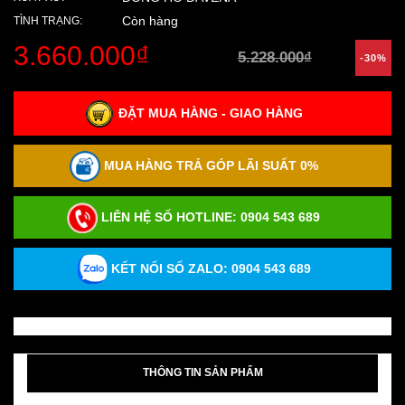
Còn hàng
TÌNH TRẠNG:
3.660.000₫
5.228.000₫
-30%
ĐẶT MUA HÀNG - GIAO HÀNG
MUA HÀNG TRẢ GÓP LÃI SUẤT 0%
LIÊN HỆ SỐ HOTLINE:
0904 543 689
KẾT NỐI SỐ ZALO: 0904 543 689
THÔNG TIN SẢN PHẨM