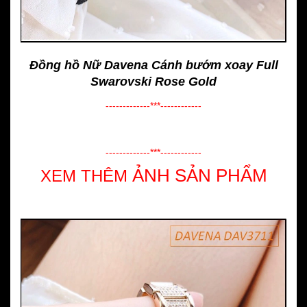
Đồng hồ Nữ Davena Cánh bướm xoay Full
Swarovski Rose Gold
-------------***------------
-------------***------------
ẢNH SẢN PHẨM
XEM THÊM