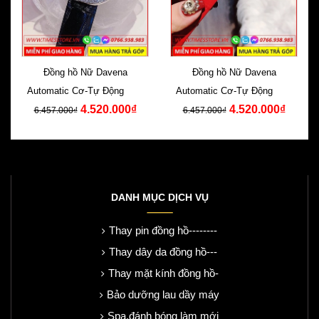
Đồng hồ Nữ Davena
Đồng hồ Nữ Davena
Automatic Cơ-Tự Động Dây
Automatic Cơ-Tự Động Dây
4.520.000₫
4.520.000₫
Da Đen Swarovski
Da Đỏ Swarovski
6.457.000₫
6.457.000₫
DANH MỤC DỊCH VỤ
Thay pin đồng hồ--------
Thay dây da đồng hồ---
Thay mặt kính đồng hồ-
Bảo dưỡng lau dầy máy
Spa,đánh bóng làm mới