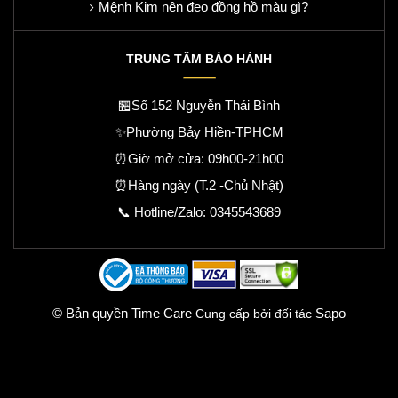
Mệnh Kim nên đeo đồng hồ màu gì?
TRUNG TÂM BẢO HÀNH
🏪Số 152 Nguyễn Thái Bình
✨Phường Bảy Hiền-TPHCM
⏰Giờ mở cửa: 09h00-21h00
⏰Hàng ngày (T.2 -Chủ Nhật)
📞 Hotline/Zalo:
0345543689
© Bản quyền Time Care
Sapo
Cung cấp bởi đối tác