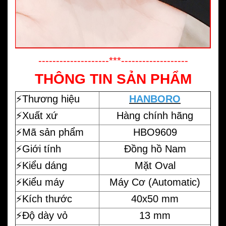
--------------------***-------------------
THÔNG TIN SẢN PHẨM
⚡️
Thương hiệu
H
ANBORO
⚡️Xuất xứ
Hàng chính hãng
⚡️Mã sản phẩm
HBO9609
⚡️Giới tính
Đồng hồ Nam
⚡️Kiểu dáng
Mặt Oval
⚡️Kiểu máy
Máy Cơ (Automatic)
⚡️Kích thước
40x50 mm
⚡️Độ dày vỏ
13 mm