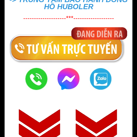
HỒ HUBOLER
--------------------***-------------------