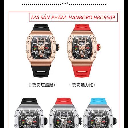
--------------------***-------------------