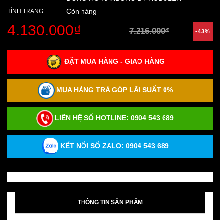
Còn hàng
TÌNH TRẠNG:
4.130.000₫
7.216.000₫
-43%
ĐẶT MUA HÀNG - GIAO HÀNG
MUA HÀNG TRẢ GÓP LÃI SUẤT 0%
LIÊN HỆ SỐ HOTLINE:
0904 543 689
KẾT NỐI SỐ ZALO: 0904 543 689
THÔNG TIN SẢN PHẨM