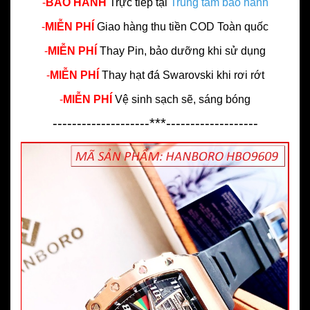
-
BẢO HÀNH
Trực tiếp tại
Trung tâm bảo hành
-
MIỄN PHÍ
Giao hàng thu tiền COD Toàn quốc
-
MIỄN PHÍ
Thay Pin, bảo dưỡng khi sử dụng
-
MIỄN PHÍ
Thay hạt đá Swarovski khi rơi rớt
-
MIỄN PHÍ
Vệ sinh sạch sẽ, sáng bóng
--------------------***-------------------