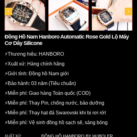
Đồng Hồ Nam Hanboro Automatic Rose Gold Lộ Máy
Cơ Dây Silicone
⚡️Thương hiệu: HANBORO
⚡️Xuất xứ: Hàng chính hãng
⚡️Giới tính: Đồng hồ Nam giới
⚡️Bảo hành: 03 năm (Tiêu chuẩn)
⚡️Miễn phí: Giao hàng Toàn quốc (COD)
⚡️Miễn phí: Thay Pin, chống nước, bảo dưỡng
⚡️Miễn phí: Thay hạt đá Swarovski khi bị rơi rớt
⚡️Miễn phí: Vệ sinh đồng hồ sạch sẽ, sáng bóng
ĐỒNG HỒ HANBORO BY HUBOLER
XUẤT XỨ: