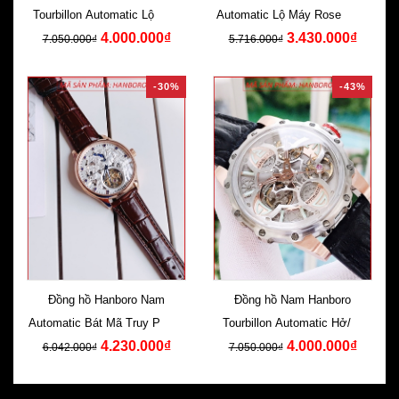
Tourbillon Automatic Lộ Máy
Automatic Lộ Máy Rose Gold
4.000.000₫
3.430.000₫
Cơ Tự Động
Dây Da
7.050.000₫
5.716.000₫
-30%
-43%
Đồng hồ Hanboro Nam
Đồng hồ Nam Hanboro
Automatic Bát Mã Truy Phong
Tourbillon Automatic Hở/Lộ
4.230.000₫
4.000.000₫
Dây Da Nâu
Máy Dây Da
6.042.000₫
7.050.000₫