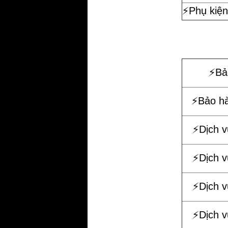
⚡️Phụ kiện
⚡️B
⚡️Bảo h
⚡️Dịch 
⚡️Dịch 
⚡️Dịch 
⚡️Dịch 