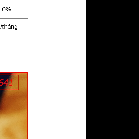
t 0%
%/tháng