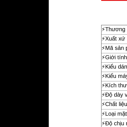
⚡️
Thương 
⚡️Xuất xứ
⚡️Mã sản
⚡️Giới tính
⚡️Kiểu dá
⚡️Kiểu má
⚡️Kích th
⚡️Độ dày 
⚡️Chất liệ
⚡️Loại mặt
⚡️Độ chịu