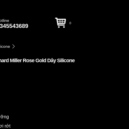
otline
0
345543689
licone
rd Miller Rose Gold Dây Silicone
dưỡng
ơi rớt