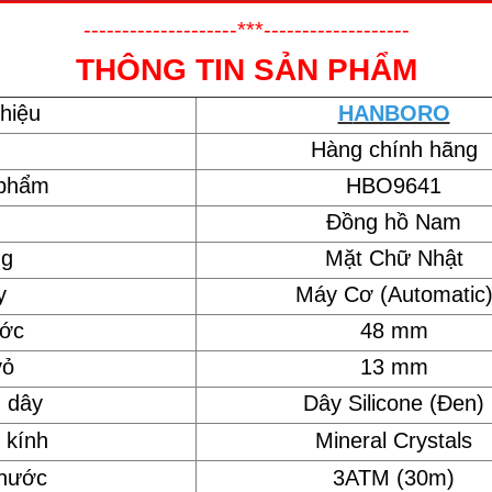
--------------------***-------------------
THÔNG TIN SẢN PHẨM
hiệu
H
ANBORO
Hàng chính hãng
 phẩm
HBO9641
Đồng hồ Nam
ng
Mặt Chữ Nhật
y
Máy Cơ (Automatic
ước
48 mm
vỏ
13 mm
u dây
Dây Silicone (Đen)
 kính
Mineral Crystals
 nước
3ATM (30m)