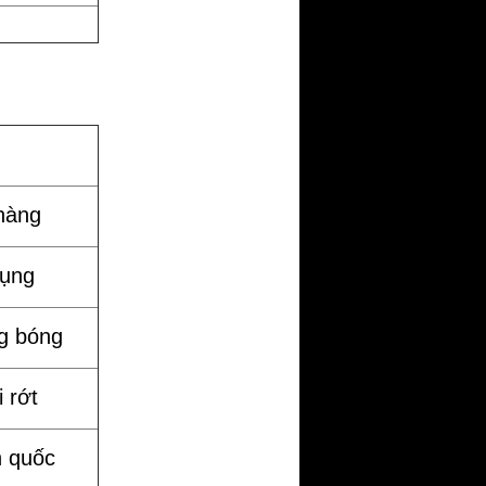
hàng
dụng
g bóng
 rớt
n quốc