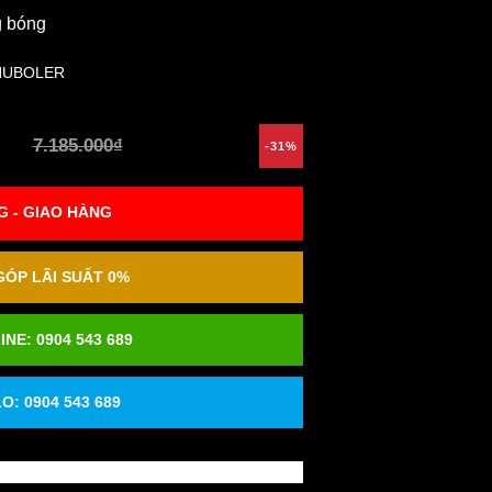
g bóng
HUBOLER
7.185.000₫
-31%
 - GIAO HÀNG
ÓP LÃI SUẤT 0%
INE:
0904 543 689
O: 0904 543 689