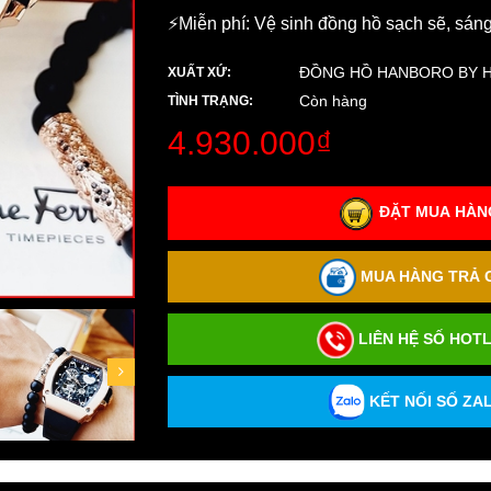
⚡️Miễn phí: Vệ sinh đồng hồ sạch sẽ, sán
ĐỒNG HỒ HANBORO BY 
XUẤT XỨ:
Còn hàng
TÌNH TRẠNG:
4.930.000₫
ĐẶT MUA HÀNG
MUA HÀNG TRẢ G
LIÊN HỆ SỐ HOTL
KẾT NỐI SỐ ZAL