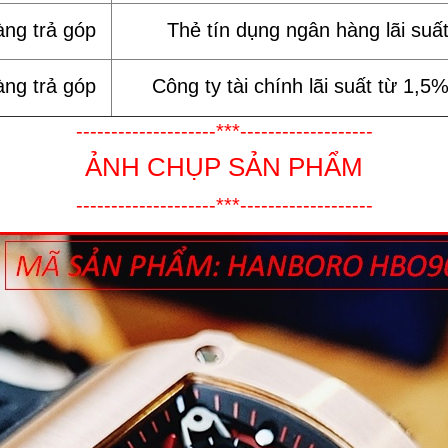
àng trả góp
Thẻ tín dụng ngân hàng lãi suấ
àng trả góp
Công ty tài chính lãi suất từ 1,5
--------------------***-------------------
ẢNH CHỤP SẢN PHẨM
--------------------***-------------------