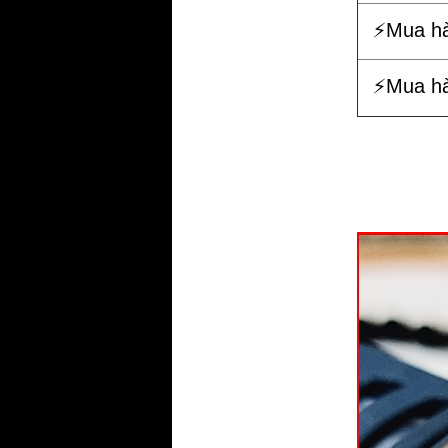
⚡️Mua h
⚡️Mua h