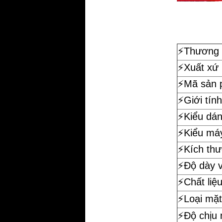
⚡️
Thương 
⚡️Xuất xứ
⚡️Mã sản
⚡️Giới tính
⚡️Kiểu dá
⚡️Kiểu má
⚡️Kích th
⚡️Độ dày 
⚡️Chất liệ
⚡️Loại mặt
⚡️Độ chịu