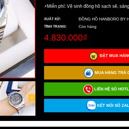
⚡️Miễn phí: Vệ sinh đồng hồ sạch sẽ, sán
ĐỒNG HỒ HANBORO BY 
XUẤT XỨ:
Còn hàng
TÌNH TRẠNG:
4.830.000₫
ĐẶT MUA HÀNG
MUA HÀNG TRẢ G
LIÊN HỆ SỐ HOTL
KẾT NỐI SỐ ZAL