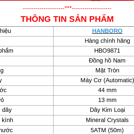
--------------------***-------------------
THÔNG TIN SẢN PHẨM
hiệu
H
ANBORO
Hàng chính hãng
 phẩm
HBO9871
Đồng hồ Nam
ng
Mặt Tròn
y
Máy Cơ (Automatic
ước
44 mm
vỏ
13 mm
u dây
Dây Kim Loại
 kính
Mineral Crystals
 nước
5ATM (50m)