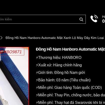
H
0
Đồng Hồ Nam Hanboro Automatic Mặt Xanh Lộ Máy Dây Kim Loại
Đồng Hồ Nam Hanboro Automatic Mặt
⚡️Thương hiệu: HANBORO
⚡️Xuất xứ: Hàng chính hãng
⚡️Giới tính: Đồng hồ Nam giới
⚡️Bảo hành: 03 năm (Tiêu chuẩn)
⚡️Miễn phí: Giao hàng Toàn quốc (COD)
⚡️Miễn phí: Thay Pin, chống nước, bảo 
⚡️Miễn phí: Thay hạt đá Swarovski khi bị r