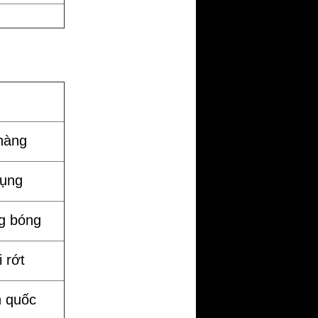
hàng
dụng
g bóng
 rớt
n quốc