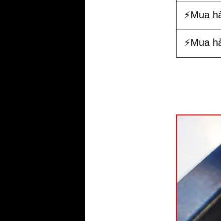
⚡️Mua h
⚡️Mua h