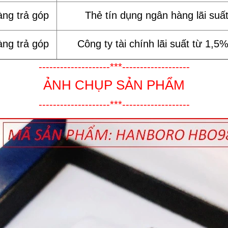
àng trả góp
Thẻ tín dụng ngân hàng lãi suấ
àng trả góp
Công ty tài chính lãi suất từ 1,5
--------------------***-------------------
ẢNH CHỤP SẢN PHẨM
--------------------***-------------------