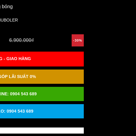
g bóng
HUBOLER
6.900.000₫
-30%
 - GIAO HÀNG
ÓP LÃI SUẤT 0%
INE:
0904 543 689
O: 0904 543 689