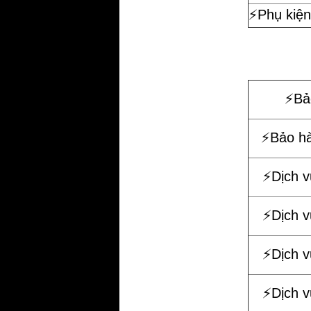
⚡️Phụ kiện
⚡️B
⚡️Bảo h
⚡️Dịch 
⚡️Dịch 
⚡️Dịch 
⚡️Dịch 