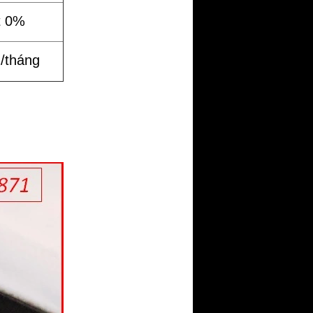
t 0%
%/tháng