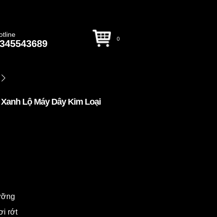
otline
0
345543689
 Xanh Lộ Máy Dây Kim Loại
dưỡng
ơi rớt