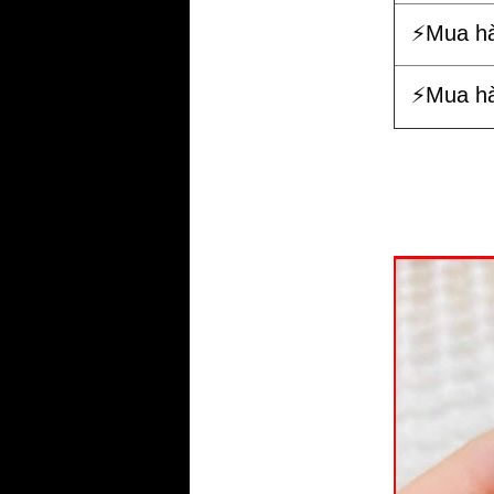
⚡️Mua h
⚡️Mua h