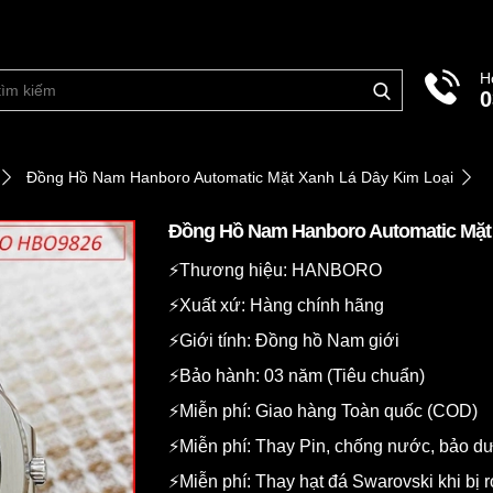
H
0
Đồng Hồ Nam Hanboro Automatic Mặt Xanh Lá Dây Kim Loại
Đồng Hồ Nam Hanboro Automatic Mặt 
⚡️Thương hiệu: HANBORO
⚡️Xuất xứ: Hàng chính hãng
⚡️Giới tính: Đồng hồ Nam giới
⚡️Bảo hành: 03 năm (Tiêu chuẩn)
⚡️Miễn phí: Giao hàng Toàn quốc (COD)
⚡️Miễn phí: Thay Pin, chống nước, bảo 
⚡️Miễn phí: Thay hạt đá Swarovski khi bị r