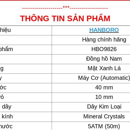
--------------------***-------------------
THÔNG TIN SẢN PHẨM
hiệu
H
ANBORO
Hàng chính hãng
 phẩm
HBO9826
Đồng hồ Nam
ng
Mặt Xanh Lá
y
Máy Cơ (Automatic
ước
40 mm
vỏ
10 mm
u dây
Dây Kim Loại
 kính
Mineral Crystals
 nước
5ATM (50m)