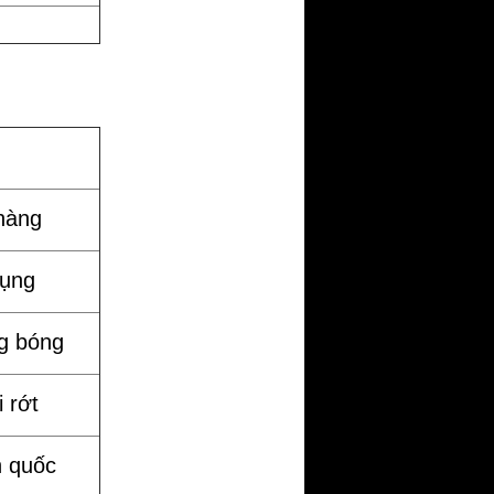
hàng
dụng
g bóng
 rớt
n quốc