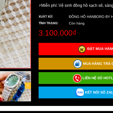
⚡️Miễn phí: Vệ sinh đồng hồ sạch sẽ, sán
ĐỒNG HỒ HANBORO BY 
XUẤT XỨ:
Còn hàng
TÌNH TRẠNG:
3.100.000₫
ĐẶT MUA HÀNG
MUA HÀNG TRẢ G
LIÊN HỆ SỐ HOTL
KẾT NỐI SỐ ZAL