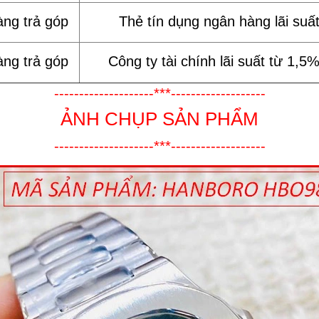
àng trả góp
Thẻ tín dụng ngân hàng lãi suấ
àng trả góp
Công ty tài chính lãi suất từ 1,5
--------------------***-------------------
ẢNH CHỤP SẢN PHẨM
--------------------***-------------------