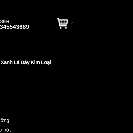
otline
0
345543689
Xanh Lá Dây Kim Loại
dưỡng
ơi rớt