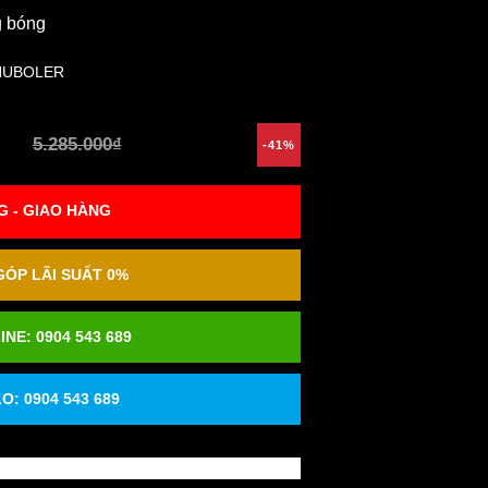
g bóng
HUBOLER
5.285.000₫
-41%
 - GIAO HÀNG
ÓP LÃI SUẤT 0%
INE:
0904 543 689
O: 0904 543 689