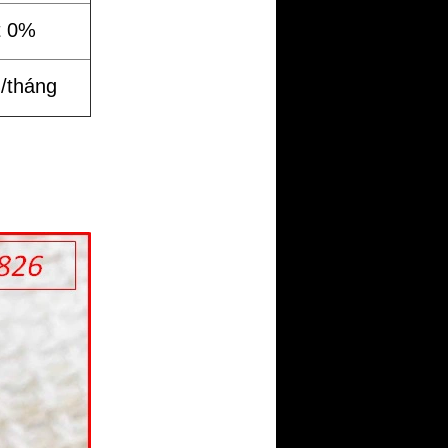
t 0%
%/tháng