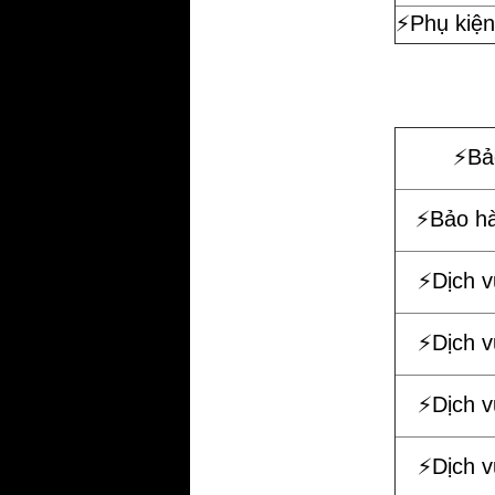
⚡️Phụ kiện
⚡️B
⚡️Bảo h
⚡️Dịch 
⚡️Dịch 
⚡️Dịch 
⚡️Dịch 