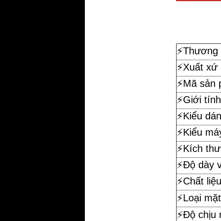
⚡️
Thương 
⚡️Xuất xứ
⚡️Mã sản
⚡️Giới tính
⚡️Kiểu dá
⚡️Kiểu má
⚡️Kích th
⚡️Độ dày 
⚡️Chất liệ
⚡️Loại mặt
⚡️Độ chịu