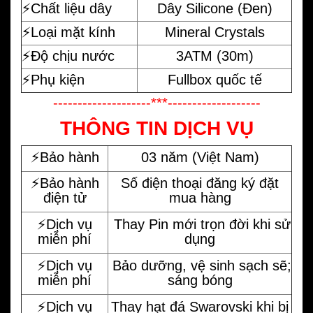
⚡️Chất liệu dây
Dây Silicone (Đen)
⚡️Loại mặt kính
Mineral Crystals
⚡️Độ chịu nước
3ATM (30m)
⚡️Phụ kiện
Fullbox quốc tế
--------------------***-------------------
THÔNG TIN DỊCH VỤ
⚡️Bảo hành
03 năm (Việt Nam)
⚡️Bảo hành
Số điện thoại đăng ký đặt
điện tử
mua hàng
⚡️Dịch vụ
Thay Pin mới trọn đời khi sử
miễn phí
dụng
⚡️Dịch vụ
Bảo dưỡng, vệ sinh sạch sẽ;
miễn phí
sáng bóng
⚡️Dịch vụ
Thay hạt đá Swarovski khi bị