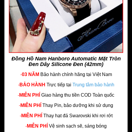
Đồng Hồ Nam Hanboro Automatic Mặt Tròn
Đen Dây Silicone Đen (42mm)
-
03 NĂM
Bảo hành chính hãng
tại Việt Nam
-
BẢO HÀNH
Trực tiếp tại
Trung tâm bảo hành
-
MIỄN PHÍ
Giao hàng thu tiền COD Toàn quốc
-
MIỄN PHÍ
Thay Pin, bảo dưỡng khi sử dụng
-
MIỄN PHÍ
Thay hạt đá Swarovski khi rơi rớt
-
MIỄN PHÍ
Vệ sinh sạch sẽ, sáng bóng