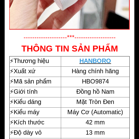
--------------------***-------------------
THÔNG TIN SẢN PHẨM
⚡️
Thương hiệu
H
ANBORO
⚡️Xuất xứ
Hàng chính hãng
⚡️Mã sản phẩm
HBO9874
⚡️Giới tính
Đồng hồ Nam
⚡️Kiểu dáng
Mặt Tròn Đen
⚡️Kiểu máy
Máy Cơ (Automatic)
⚡️Kích thước
42 mm
⚡️Độ dày vỏ
13 mm