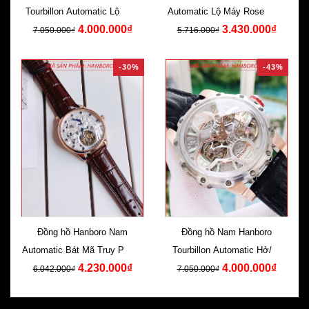
Tourbillon Automatic Lộ Máy
Automatic Lộ Máy Rose Gold
4.000.000₫
3.430.000₫
Cơ Tự Động
Dây Da
7.050.000₫
5.716.000₫
-30%
-43%
Đồng hồ Hanboro Nam
Đồng hồ Nam Hanboro
Automatic Bát Mã Truy Phong
Tourbillon Automatic Hở/Lộ
4.230.000₫
4.000.000₫
Dây Da Nâu
Máy Dây Da
6.042.000₫
7.050.000₫