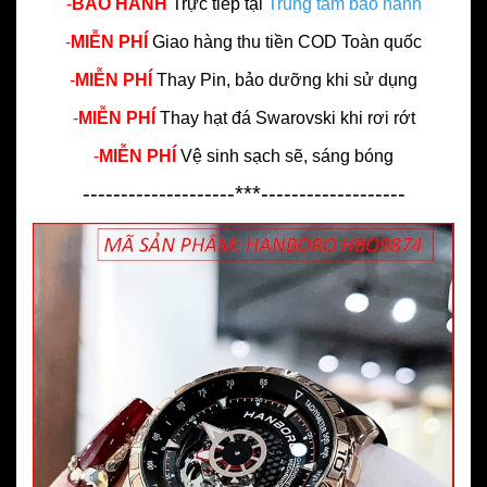
-
BẢO HÀNH
Trực tiếp tại
Trung tâm bảo hành
-
MIỄN PHÍ
Giao hàng thu tiền COD Toàn quốc
-
MIỄN PHÍ
Thay Pin, bảo dưỡng khi sử dụng
-
MIỄN PHÍ
Thay hạt đá Swarovski khi rơi rớt
-
MIỄN PHÍ
Vệ sinh sạch sẽ, sáng bóng
--------------------***-------------------