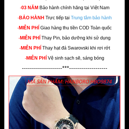
-
03 NĂM
Bảo hành chính hãng
tại Việt Nam
-
BẢO HÀNH
Trực tiếp tại
Trung tâm bảo hành
-
MIỄN PHÍ
Giao hàng thu tiền COD Toàn quốc
-
MIỄN PHÍ
Thay Pin, bảo dưỡng khi sử dụng
-
MIỄN PHÍ
Thay hạt đá Swarovski khi rơi rớt
-
MIỄN PHÍ
Vệ sinh sạch sẽ, sáng bóng
--------------------***-------------------