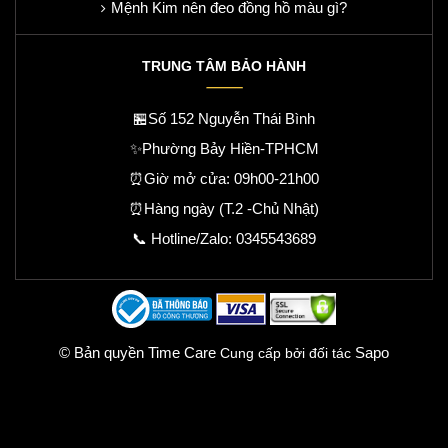
Mệnh Kim nên đeo đồng hồ màu gì?
TRUNG TÂM BẢO HÀNH
🏪Số 152 Nguyễn Thái Bình
✨Phường Bảy Hiền-TPHCM
⏰Giờ mở cửa: 09h00-21h00
⏰Hàng ngày (T.2 -Chủ Nhật)
📞 Hotline/Zalo:
0345543689
© Bản quyền Time Care
Sapo
Cung cấp bởi đối tác