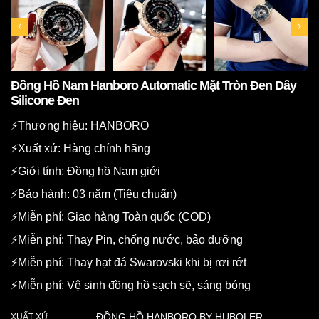
Đồng Hồ Nam Hanboro Automatic Mặt Tròn Đen Dây
Silicone Đen
⚡️Thương hiệu: HANBORO
⚡️Xuất xứ: Hàng chính hãng
⚡️Giới tính: Đồng hồ Nam giới
⚡️Bảo hành: 03 năm (Tiêu chuẩn)
⚡️Miễn phí: Giao hàng Toàn quốc (COD)
⚡️Miễn phí: Thay Pin, chống nước, bảo dưỡng
⚡️Miễn phí: Thay hạt đá Swarovski khi bị rơi rớt
⚡️Miễn phí: Vệ sinh đồng hồ sạch sẽ, sáng bóng
ĐỒNG HỒ HANBORO BY HUBOLER
XUẤT XỨ: