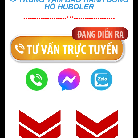
HỒ HUBOLER
--------------------***-------------------