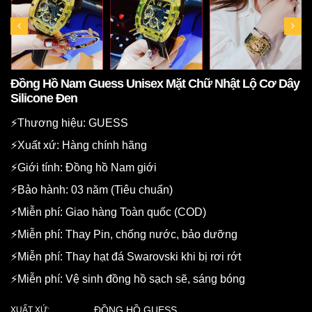
Đồng Hồ Nam Guess Unisex Mặt Chữ Nhật Lộ Cơ Dây
Silicone Đen
⚡️Thương hiệu: GUESS
⚡️Xuất xứ: Hàng chính hãng
⚡️Giới tính: Đồng hồ Nam giới
⚡️Bảo hành: 03 năm (Tiêu chuẩn)
⚡️Miễn phí: Giao hàng Toàn quốc (COD)
⚡️Miễn phí: Thay Pin, chống nước, bảo dưỡng
⚡️Miễn phí: Thay hạt đá Swarovski khi bị rơi rớt
⚡️Miễn phí: Vệ sinh đồng hồ sạch sẽ, sáng bóng
ĐỒNG HỒ GUESS
XUẤT XỨ: