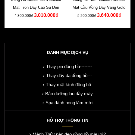
Mặt Tròn Dây Cao Su Đen
Mặt Cầu Vồng Dây Vàng Gold
3.010.000₫
3.640.000₫
4.300.000₫
5.200.000₫
DANH MỤC DỊCH VỤ
Thay pin đồng hồ--------
Thay dây da đồng hồ---
Thay mặt kính đồng hồ-
Bảo dưỡng lau dầy máy
Spa,đánh bóng làm mới
HỖ TRỢ THÔNG TIN
Mệnh Thủy nên đeo đồng hồ màu gì?