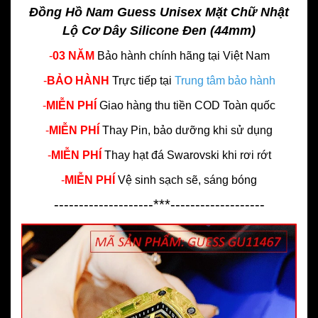
Đồng Hồ Nam Guess Unisex Mặt Chữ Nhật
Lộ Cơ Dây Silicone Đen (44mm)
-
03 NĂM
Bảo hành chính hãng
tại Việt Nam
-
BẢO HÀNH
Trực tiếp tại
Trung tâm bảo hành
-
MIỄN PHÍ
Giao hàng thu tiền COD Toàn quốc
-
MIỄN PHÍ
Thay Pin, bảo dưỡng khi sử dụng
-
MIỄN PHÍ
Thay hạt đá Swarovski khi rơi rớt
-
MIỄN PHÍ
Vệ sinh sạch sẽ, sáng bóng
--------------------***-------------------