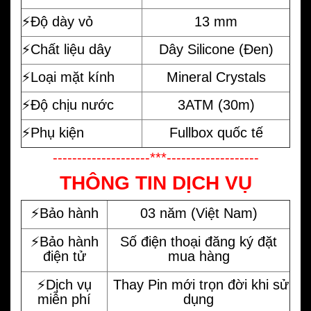
⚡️Độ dày vỏ
13 mm
⚡️Chất liệu dây
Dây Silicone (Đen)
⚡️Loại mặt kính
Mineral Crystals
⚡️Độ chịu nước
3ATM (30m)
⚡️Phụ kiện
Fullbox quốc tế
--------------------***-------------------
THÔNG TIN DỊCH VỤ
⚡️Bảo hành
03 năm (Việt Nam)
⚡️Bảo hành
Số điện thoại đăng ký đặt
điện tử
mua hàng
⚡️Dịch vụ
Thay Pin mới trọn đời khi sử
miễn phí
dụng