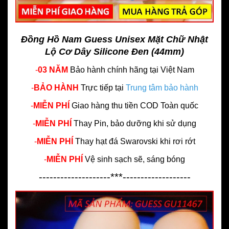
Đồng Hồ Nam Guess Unisex Mặt Chữ Nhật
Lộ Cơ Dây Silicone Đen (44mm)
-
03 NĂM
Bảo hành chính hãng
tại Việt Nam
-
BẢO HÀNH
Trực tiếp tại
Trung tâm bảo hành
-
MIỄN PHÍ
Giao hàng thu tiền COD Toàn quốc
-
MIỄN PHÍ
Thay Pin, bảo dưỡng khi sử dụng
-
MIỄN PHÍ
Thay hạt đá Swarovski khi rơi rớt
-
MIỄN PHÍ
Vệ sinh sạch sẽ, sáng bóng
--------------------***-------------------