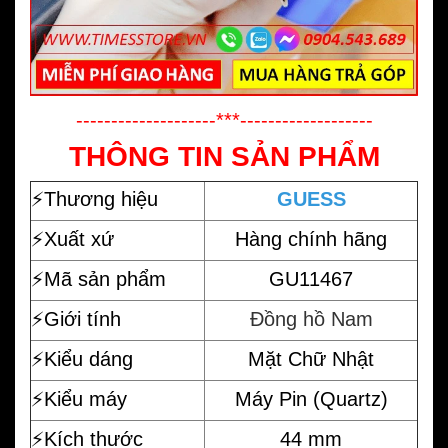
--------------------***-------------------
THÔNG TIN SẢN PHẨM
⚡️
Thương hiệu
GUESS
⚡️Xuất xứ
Hàng chính hãng
⚡️Mã sản phẩm
GU11467
⚡️Giới tính
Đồng hồ Nam
⚡️Kiểu dáng
Mặt Chữ Nhật
⚡️Kiểu máy
Máy Pin (Quartz)
⚡️Kích thước
44 mm