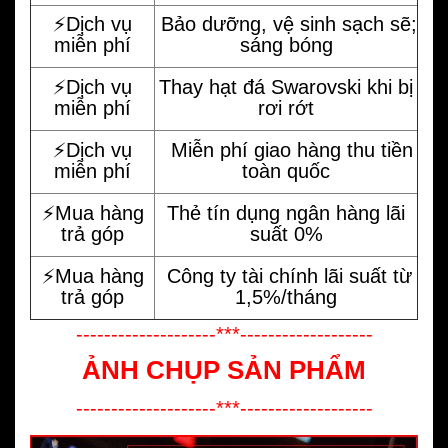
⚡️Dịch vụ
Bảo dưỡng, vệ sinh sạch sẽ;
miễn phí
sáng bóng
⚡️Dịch vụ
Thay hạt đá Swarovski khi bị
miễn phí
rơi rớt
⚡️Dịch vụ
Miễn phí giao hàng thu tiền
miễn phí
toàn quốc
⚡️Mua hàng
Thẻ tín dụng ngân hàng lãi
trả góp
suất 0%
⚡️Mua hàng
Công ty tài chính lãi suất từ
trả góp
1,5%/tháng
--------------------***-------------------
ẢNH CHỤP SẢN PHẨM
--------------------***-------------------