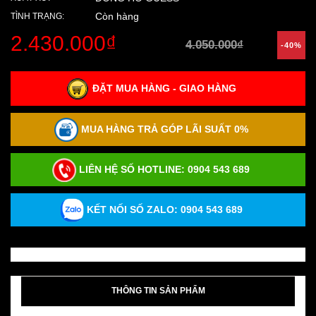
Còn hàng
TÌNH TRẠNG:
2.430.000₫
4.050.000₫
-40%
ĐẶT MUA HÀNG - GIAO HÀNG
MUA HÀNG TRẢ GÓP LÃI SUẤT 0%
LIÊN HỆ SỐ HOTLINE:
0904 543 689
KẾT NỐI SỐ ZALO: 0904 543 689
THÔNG TIN SẢN PHẨM