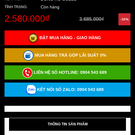
Còn hàng
TÌNH TRẠNG:
2.580.000₫
3.685.000₫
-30%
ĐẶT MUA HÀNG - GIAO HÀNG
MUA HÀNG TRẢ GÓP LÃI SUẤT 0%
LIÊN HỆ SỐ HOTLINE:
0904 543 689
KẾT NỐI SỐ ZALO: 0904 543 689
THÔNG TIN SẢN PHẨM