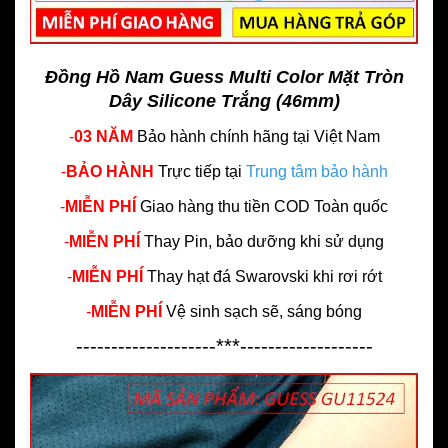
Đồng Hồ Nam Guess Multi Color Mặt Tròn
Dây Silicone Trắng (46mm)
-
03 NĂM
Bảo hành chính hãng
tại Việt Nam
-
BẢO HÀNH
Trực tiếp tại
Trung tâm bảo hành
-
MIỄN PHÍ
Giao hàng thu tiền COD Toàn quốc
-
MIỄN PHÍ
Thay Pin, bảo dưỡng khi sử dụng
-
MIỄN PHÍ
Thay hạt đá Swarovski khi rơi rớt
-
MIỄN PHÍ
Vệ sinh sạch sẽ, sáng bóng
--------------------***-------------------