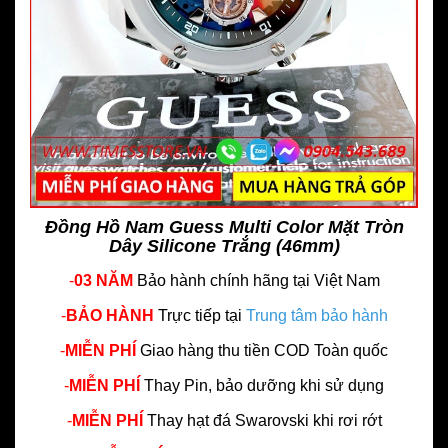
Đồng Hồ Nam Guess Multi Color Mặt Tròn
Dây Silicone Trắng (46mm)
-
03 NĂM
Bảo hành chính hãng
tại Việt Nam
-
BẢO HÀNH
Trực tiếp tại
Trung tâm bảo hành
-
MIỄN PHÍ
Giao hàng thu tiền COD Toàn quốc
-
MIỄN PHÍ
Thay Pin, bảo dưỡng khi sử dụng
-
MIỄN PHÍ
Thay hạt đá Swarovski khi rơi rớt