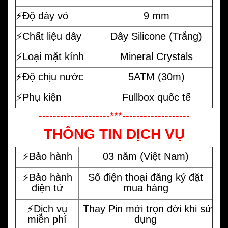
⚡️Độ dày vỏ
9 mm
⚡️Chất liệu dây
Dây Silicone (Trắng)
⚡️Loại mặt kính
Mineral Crystals
⚡️Độ chịu nước
5ATM (30m)
⚡️Phụ kiện
Fullbox quốc tế
--------------------***-------------------
THÔNG TIN DỊCH VỤ
⚡️Bảo hành
03 năm (Việt Nam)
⚡️Bảo hành
Số điện thoại đăng ký đặt
điện tử
mua hàng
⚡️Dịch vụ
Thay Pin mới trọn đời khi sử
miễn phí
dụng