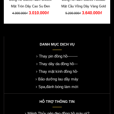
Mặt Tròn Dây Cao Su Đen
Mặt Cầu Vồng Dây Vàng Gold
3.010.000₫
3.640.000₫
4.300.000₫
5.200.000₫
DANH MỤC DỊCH VỤ
Thay pin đồng hồ--------
Thay dây da đồng hồ---
Thay mặt kính đồng hồ-
Bảo dưỡng lau dầy máy
Spa,đánh bóng làm mới
HỖ TRỢ THÔNG TIN
Mệnh Thủy nên đeo đồng hồ màu gì?