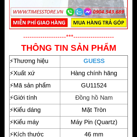
--------------------***-------------------
THÔNG TIN SẢN PHẨM
⚡️
Thương hiệu
GUESS
⚡️Xuất xứ
Hàng chính hãng
⚡️Mã sản phẩm
GU11524
⚡️Giới tính
Đồng hồ Nam
⚡️Kiểu dáng
Mặt Tròn
⚡️Kiểu máy
Máy Pin (Quartz)
⚡️Kích thước
46 mm