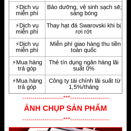
⚡️Dịch vụ
Bảo dưỡng, vệ sinh sạch sẽ;
miễn phí
sáng bóng
⚡️Dịch vụ
Thay hạt đá Swarovski khi bị
miễn phí
rơi rớt
⚡️Dịch vụ
Miễn phí giao hàng thu tiền
miễn phí
toàn quốc
⚡️Mua hàng
Thẻ tín dụng ngân hàng lãi
trả góp
suất 0%
⚡️Mua hàng
Công ty tài chính lãi suất từ
trả góp
1,5%/tháng
--------------------***-------------------
ẢNH CHỤP SẢN PHẨM
--------------------***-------------------