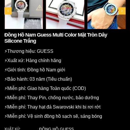
Đồng Hồ Nam Guess Multi Color Mặt Tròn Dây
Silicone Trắng
⚡️Thương hiệu: GUESS
⚡️Xuất xứ: Hàng chính hãng
⚡️Giới tính: Đồng hồ Nam giới
⚡️Bảo hành: 03 năm (Tiêu chuẩn)
⚡️Miễn phí: Giao hàng Toàn quốc (COD)
⚡️Miễn phí: Thay Pin, chống nước, bảo dưỡng
⚡️Miễn phí: Thay hạt đá Swarovski khi bị rơi rớt
⚡️Miễn phí: Vệ sinh đồng hồ sạch sẽ, sáng bóng
ĐỒNG HỒ GUESS
XUẤT XỨ: