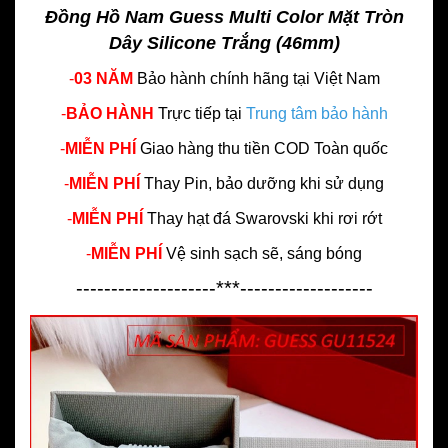
Đồng Hồ Nam Guess Multi Color Mặt Tròn
Dây Silicone Trắng (46mm)
-
03 NĂM
Bảo hành chính hãng
tại Việt Nam
-
BẢO HÀNH
Trực tiếp tại
Trung tâm bảo hành
-
MIỄN PHÍ
Giao hàng thu tiền COD Toàn quốc
-
MIỄN PHÍ
Thay Pin, bảo dưỡng khi sử dụng
-
MIỄN PHÍ
Thay hạt đá Swarovski khi rơi rớt
-
MIỄN PHÍ
Vệ sinh sạch sẽ, sáng bóng
--------------------***-------------------