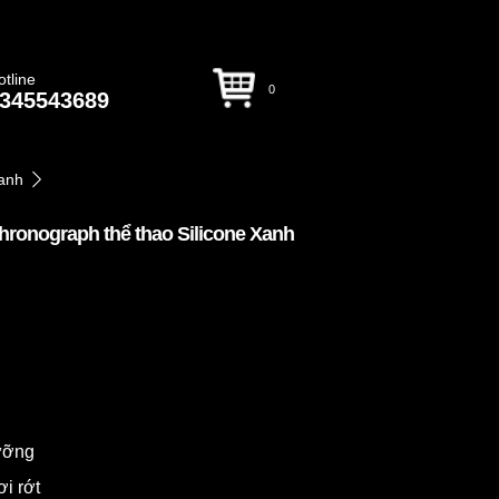
otline
0
345543689
anh
ronograph thể thao Silicone Xanh
dưỡng
ơi rớt