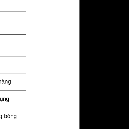
hàng
dụng
g bóng