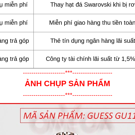
vụ miễn phí
Thay hạt đá Swarovski khi bị rơi
vụ miễn phí
Miễn phí giao hàng thu tiền toà
àng trả góp
Thẻ tín dụng ngân hàng lãi suấ
àng trả góp
Công ty tài chính lãi suất từ 1,5
--------------------***-------------------
ẢNH CHỤP SẢN PHẨM
--------------------***-------------------