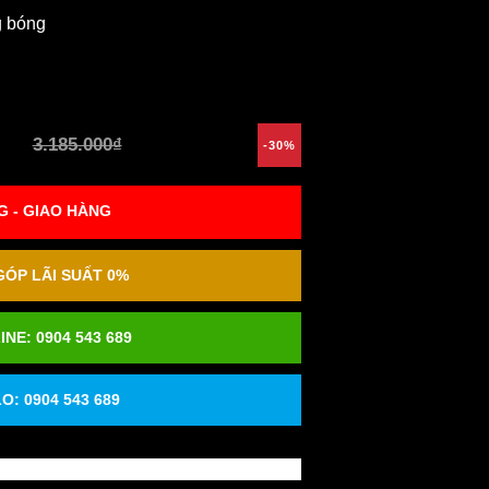
g bóng
3.185.000₫
-30%
 - GIAO HÀNG
ÓP LÃI SUẤT 0%
INE:
0904 543 689
O: 0904 543 689