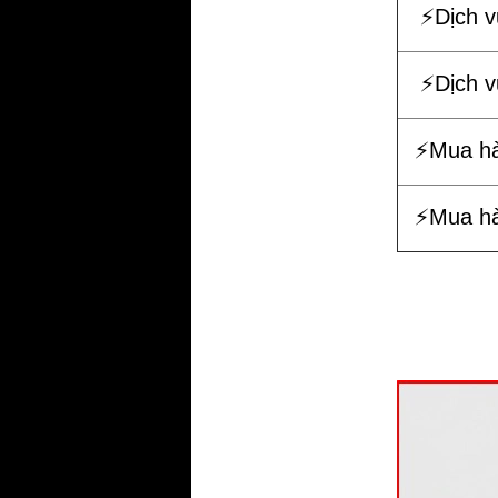
⚡️Dịch 
⚡️Dịch 
⚡️Mua h
⚡️Mua h