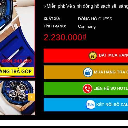
⚡️Miễn phí: Vệ sinh đồng hồ sạch sẽ, sán
ĐỒNG HỒ GUESS
XUẤT XỨ:
Còn hàng
TÌNH TRẠNG:
2.230.000₫
ĐẶT MUA HÀNG
MUA HÀNG TRẢ G
LIÊN HỆ SỐ HOTL
KẾT NỐI SỐ ZAL