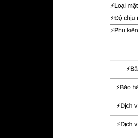
⚡️Loại mặt
⚡️Độ chịu
⚡️Phụ kiện
⚡️B
⚡️Bảo h
⚡️Dịch 
⚡️Dịch 