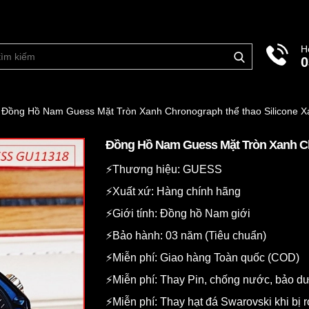
H
0
Đồng Hồ Nam Guess Mặt Tròn Xanh Chronograph thể thao Silicone X
Đồng Hồ Nam Guess Mặt Tròn Xanh Ch
⚡️Thương hiệu: GUESS
⚡️Xuất xứ: Hàng chính hãng
⚡️Giới tính: Đồng hồ Nam giới
⚡️Bảo hành: 03 năm (Tiêu chuẩn)
⚡️Miễn phí: Giao hàng Toàn quốc (COD)
⚡️Miễn phí: Thay Pin, chống nước, bảo 
⚡️Miễn phí: Thay hạt đá Swarovski khi bị r