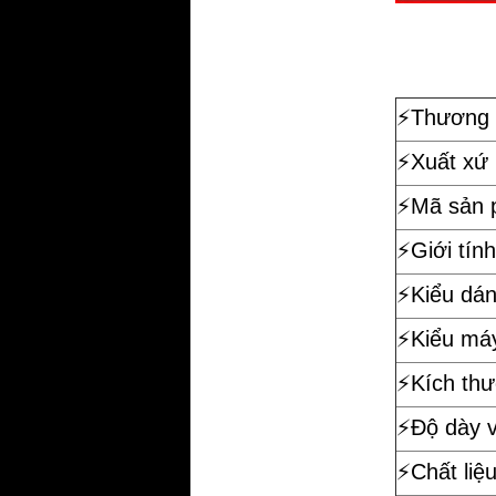
⚡️
Thương 
⚡️Xuất xứ
⚡️Mã sản
⚡️Giới tính
⚡️Kiểu dá
⚡️Kiểu má
⚡️Kích th
⚡️Độ dày 
⚡️Chất liệ