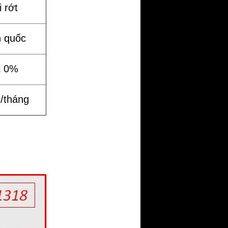
 rớt
n quốc
t 0%
%/tháng