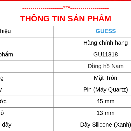
--------------------***-------------------
THÔNG TIN SẢN PHẨM
hiệu
GUESS
Hàng chính hãng
 phẩm
GU11318
Đồng hồ Nam
ng
Mặt Tròn
y
Pin (Máy Quartz)
ước
45 mm
vỏ
13 mm
u dây
Dây Silicone (Xanh