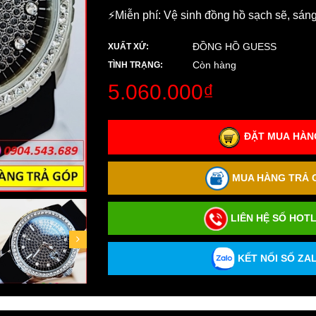
⚡️Miễn phí: Vệ sinh đồng hồ sạch sẽ, sán
ĐỒNG HỒ GUESS
XUẤT XỨ:
Còn hàng
TÌNH TRẠNG:
5.060.000₫
ĐẶT MUA HÀNG
MUA HÀNG TRẢ G
LIÊN HỆ SỐ HOTL
KẾT NỐI SỐ ZAL