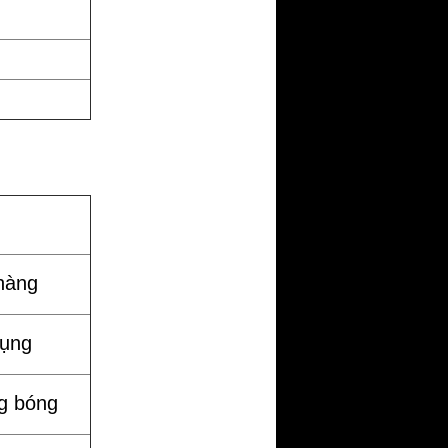
hàng
dụng
g bóng