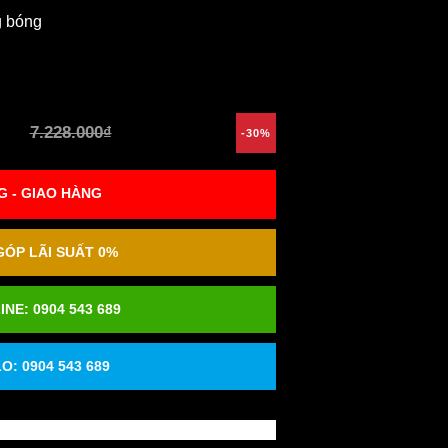
g bóng
7.228.000₫
-30%
 - GIAO HÀNG
ÓP LÃI SUẤT 0%
INE:
0904 543 689
O: 0904 543 689