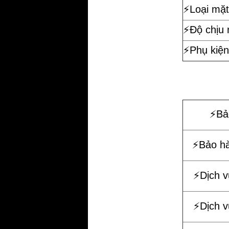
⚡️Loại mặt
⚡️Độ chịu
⚡️Phụ kiện
⚡️B
⚡️Bảo h
⚡️Dịch 
⚡️Dịch 