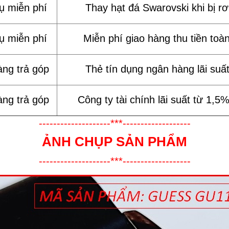
vụ miễn phí
Thay hạt đá Swarovski khi bị rơi
vụ miễn phí
Miễn phí giao hàng thu tiền toà
àng trả góp
Thẻ tín dụng ngân hàng lãi suấ
àng trả góp
Công ty tài chính lãi suất từ 1,5
--------------------***-------------------
ẢNH CHỤP SẢN PHẨM
--------------------***-------------------