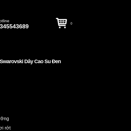
otline
0
345543689
 Swarovski Dây Cao Su Đen
dưỡng
ơi rớt