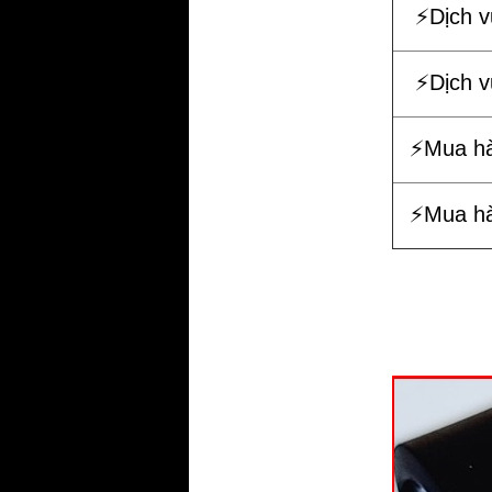
⚡️Dịch 
⚡️Dịch 
⚡️Mua h
⚡️Mua h