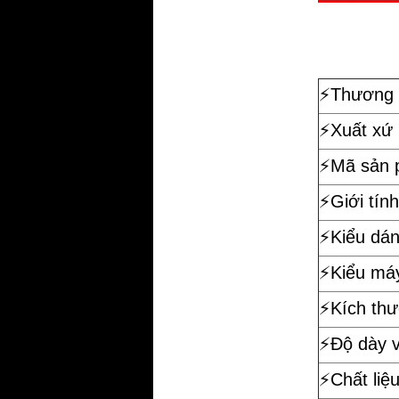
⚡️
Thương 
⚡️Xuất xứ
⚡️Mã sản
⚡️Giới tính
⚡️Kiểu dá
⚡️Kiểu má
⚡️Kích th
⚡️Độ dày 
⚡️Chất liệ