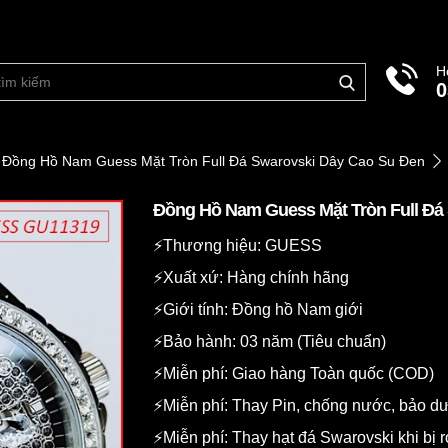
H
0
Đồng Hồ Nam Guess Mặt Tròn Full Đá Swarovski Dây Cao Su Đen
Đồng Hồ Nam Guess Mặt Tròn Full Đá
⚡️Thương hiệu: GUESS
⚡️Xuất xứ: Hàng chính hãng
⚡️Giới tính: Đồng hồ Nam giới
⚡️Bảo hành: 03 năm (Tiêu chuẩn)
⚡️Miễn phí: Giao hàng Toàn quốc (COD)
⚡️Miễn phí: Thay Pin, chống nước, bảo 
⚡️Miễn phí: Thay hạt đá Swarovski khi bị r