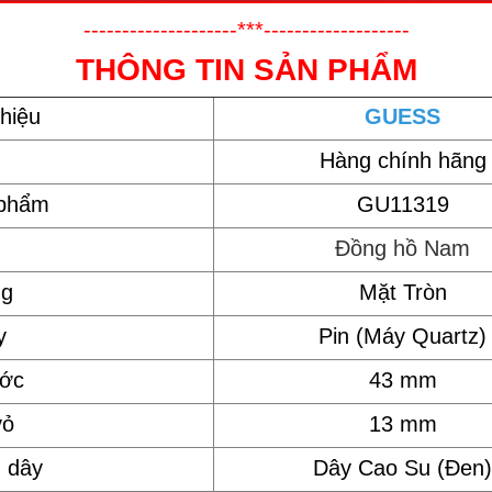
--------------------***-------------------
THÔNG TIN SẢN PHẨM
hiệu
GUESS
Hàng chính hãng
 phẩm
GU11319
Đồng hồ Nam
ng
Mặt Tròn
y
Pin (Máy Quartz)
ước
43 mm
vỏ
13 mm
u dây
Dây Cao Su (Đen)