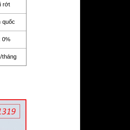
 rớt
n quốc
t 0%
%/tháng