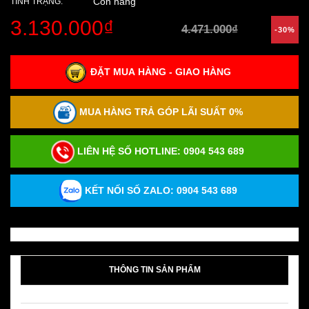
Còn hàng
TÌNH TRẠNG:
3.130.000₫
4.471.000₫
-30%
ĐẶT MUA HÀNG - GIAO HÀNG
MUA HÀNG TRẢ GÓP LÃI SUẤT 0%
LIÊN HỆ SỐ HOTLINE:
0904 543 689
KẾT NỐI SỐ ZALO: 0904 543 689
THÔNG TIN SẢN PHẨM