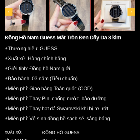
Đồng Hồ Nam Guess Mặt Tròn Đen Dây Da 3 kim
⚡️Thương hiệu: GUESS
⚡️Xuất xứ: Hàng chính hãng
⚡️Giới tính: Đồng hồ Nam giới
⚡️Bảo hành: 03 năm (Tiêu chuẩn)
⚡️Miễn phí: Giao hàng Toàn quốc (COD)
⚡️Miễn phí: Thay Pin, chống nước, bảo dưỡng
⚡️Miễn phí: Thay hạt đá Swarovski khi bị rơi rớt
⚡️Miễn phí: Vệ sinh đồng hồ sạch sẽ, sáng bóng
ĐỒNG HỒ GUESS
XUẤT XỨ: