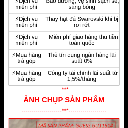
⚡️Dịch vụ
Bảo dưỡng, vệ sinh sạch sẽ;
miễn phí
sáng bóng
⚡️Dịch vụ
Thay hạt đá Swarovski khi bị
miễn phí
rơi rớt
⚡️Dịch vụ
Miễn phí giao hàng thu tiền
miễn phí
toàn quốc
⚡️Mua hàng
Thẻ tín dụng ngân hàng lãi
trả góp
suất 0%
⚡️Mua hàng
Công ty tài chính lãi suất từ
trả góp
1,5%/tháng
--------------------***-------------------
ẢNH CHỤP SẢN PHẨM
--------------------***-------------------