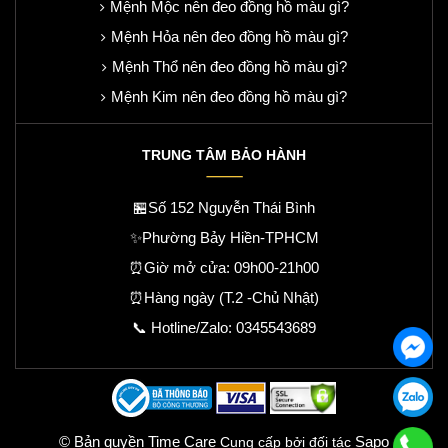
Mệnh Mộc nên đeo đồng hồ màu gì?
Mệnh Hỏa nên đeo đồng hồ màu gì?
Mệnh Thổ nên đeo đồng hồ màu gì?
Mệnh Kim nên đeo đồng hồ màu gì?
TRUNG TÂM BẢO HÀNH
🏪Số 152 Nguyễn Thái Bình
✨Phường Bảy Hiền-TPHCM
⏰Giờ mở cửa: 09h00-21h00
⏰Hàng ngày (T.2 -Chủ Nhật)
📞 Hotline/Zalo:
0345543689
© Bản quyền Time Care
Sapo
Cung cấp bởi đối tác