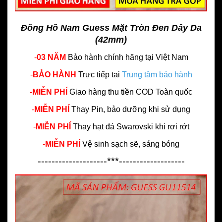
Đồng Hồ Nam Guess Mặt Tròn Đen Dây Da
(42mm)
-
03 NĂM
Bảo hành chính hãng
tại Việt Nam
-
BẢO HÀNH
Trực tiếp tại
Trung tâm bảo hành
-
MIỄN PHÍ
Giao hàng thu tiền COD Toàn quốc
-
MIỄN PHÍ
Thay Pin, bảo dưỡng khi sử dụng
-
MIỄN PHÍ
Thay hạt đá Swarovski khi rơi rớt
-
MIỄN PHÍ
Vệ sinh sạch sẽ, sáng bóng
--------------------***-------------------