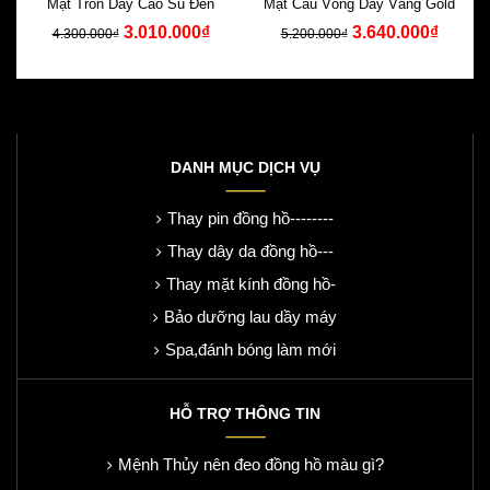
Mặt Tròn Dây Cao Su Đen
Mặt Cầu Vồng Dây Vàng Gold
3.010.000₫
3.640.000₫
4.300.000₫
5.200.000₫
DANH MỤC DỊCH VỤ
Thay pin đồng hồ--------
Thay dây da đồng hồ---
Thay mặt kính đồng hồ-
Bảo dưỡng lau dầy máy
Spa,đánh bóng làm mới
HỖ TRỢ THÔNG TIN
Mệnh Thủy nên đeo đồng hồ màu gì?