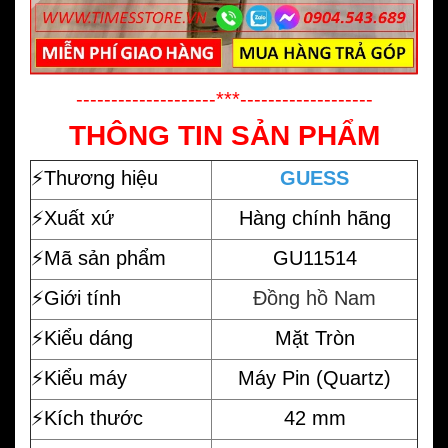
--------------------***-------------------
THÔNG TIN SẢN PHẨM
⚡️
Thương hiệu
GUESS
⚡️Xuất xứ
Hàng chính hãng
⚡️Mã sản phẩm
GU11514
⚡️Giới tính
Đồng hồ Nam
⚡️Kiểu dáng
Mặt Tròn
⚡️Kiểu máy
Máy Pin (Quartz)
⚡️Kích thước
42 mm