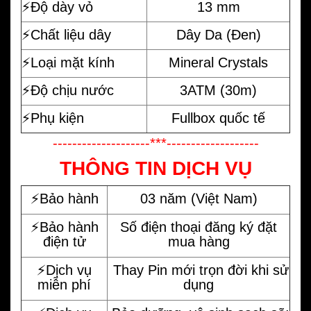
⚡️Độ dày vỏ
13 mm
⚡️Chất liệu dây
Dây Da (Đen)
⚡️Loại mặt kính
Mineral Crystals
⚡️Độ chịu nước
3ATM (30m)
⚡️Phụ kiện
Fullbox quốc tế
--------------------***-------------------
THÔNG TIN DỊCH VỤ
⚡️Bảo hành
03 năm (Việt Nam)
⚡️Bảo hành
Số điện thoại đăng ký đặt
điện tử
mua hàng
⚡️Dịch vụ
Thay Pin mới trọn đời khi sử
miễn phí
dụng