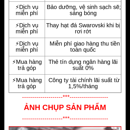
⚡️Dịch vụ
Bảo dưỡng, vệ sinh sạch sẽ;
miễn phí
sáng bóng
⚡️Dịch vụ
Thay hạt đá Swarovski khi bị
miễn phí
rơi rớt
⚡️Dịch vụ
Miễn phí giao hàng thu tiền
miễn phí
toàn quốc
⚡️Mua hàng
Thẻ tín dụng ngân hàng lãi
trả góp
suất 0%
⚡️Mua hàng
Công ty tài chính lãi suất từ
trả góp
1,5%/tháng
--------------------***-------------------
ẢNH CHỤP SẢN PHẨM
--------------------***-------------------