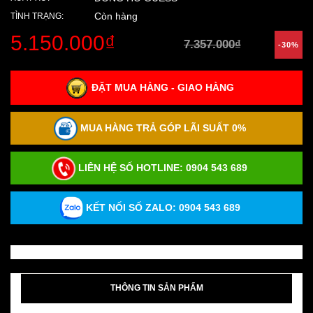
Còn hàng
TÌNH TRẠNG:
5.150.000₫
7.357.000₫
-30%
ĐẶT MUA HÀNG - GIAO HÀNG
MUA HÀNG TRẢ GÓP LÃI SUẤT 0%
LIÊN HỆ SỐ HOTLINE:
0904 543 689
KẾT NỐI SỐ ZALO: 0904 543 689
THÔNG TIN SẢN PHẨM