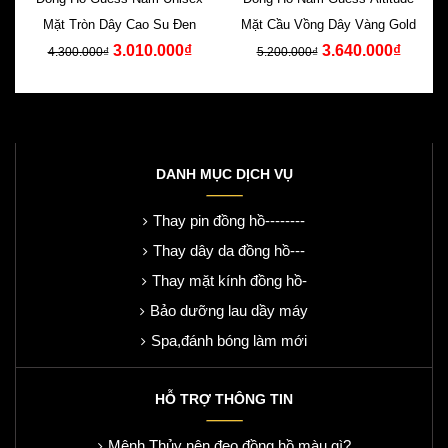
Mặt Tròn Dây Cao Su Đen
Mặt Cầu Vồng Dây Vàng Gold
3.010.000₫
3.640.000₫
4.300.000₫
5.200.000₫
DANH MỤC DỊCH VỤ
Thay pin đồng hồ--------
Thay dây da đồng hồ---
Thay mặt kính đồng hồ-
Bảo dưỡng lau dầy máy
Spa,đánh bóng làm mới
HỖ TRỢ THÔNG TIN
Mệnh Thủy nên đeo đồng hồ màu gì?