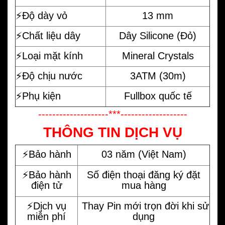
⚡️Độ dày vỏ
13 mm
⚡️Chất liệu dây
Dây Silicone (Đỏ)
⚡️Loại mặt kính
Mineral Crystals
⚡️Độ chịu nước
3ATM (30m)
⚡️Phụ kiện
Fullbox quốc tế
--------------------***-------------------
THÔNG TIN DỊCH VỤ
⚡️Bảo hành
03 năm (Việt Nam)
⚡️Bảo hành
Số điện thoại đăng ký đặt
điện tử
mua hàng
⚡️Dịch vụ
Thay Pin mới trọn đời khi sử
miễn phí
dụng