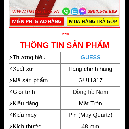
--------------------***-------------------
THÔNG TIN SẢN PHẨM
⚡️
Thương hiệu
GUESS
⚡️Xuất xứ
Hàng chính hãng
⚡️Mã sản phẩm
GU11317
⚡️Giới tính
Đồng hồ Nam
⚡️Kiểu dáng
Mặt Tròn
⚡️Kiểu máy
Pin (Máy Quartz)
⚡️Kích thước
48 mm