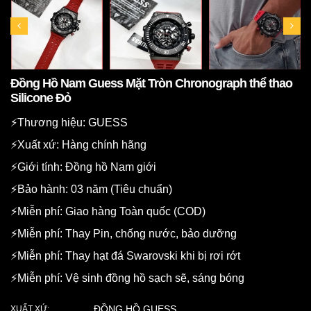
Đồng Hồ Nam Guess Mặt Tròn Chronograph thể thao
Silicone Đỏ
⚡️Thương hiệu: GUESS
⚡️Xuất xứ: Hàng chính hãng
⚡️Giới tính: Đồng hồ Nam giới
⚡️Bảo hành: 03 năm (Tiêu chuẩn)
⚡️Miễn phí: Giao hàng Toàn quốc (COD)
⚡️Miễn phí: Thay Pin, chống nước, bảo dưỡng
⚡️Miễn phí: Thay hạt đá Swarovski khi bị rơi rớt
⚡️Miễn phí: Vệ sinh đồng hồ sạch sẽ, sáng bóng
ĐỒNG HỒ GUESS
XUẤT XỨ: