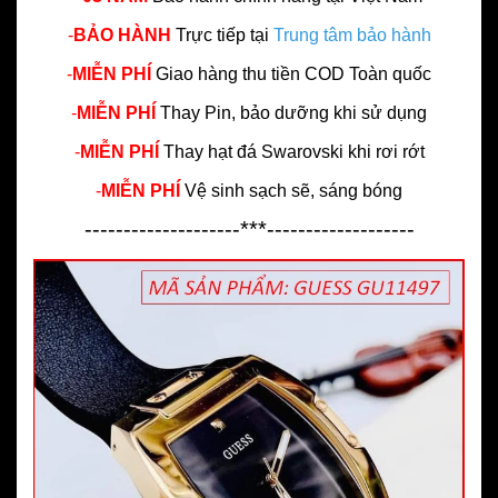
-
BẢO HÀNH
Trực tiếp tại
Trung tâm bảo hành
-
MIỄN PHÍ
Giao hàng thu tiền COD Toàn quốc
-
MIỄN PHÍ
Thay Pin, bảo dưỡng khi sử dụng
-
MIỄN PHÍ
Thay hạt đá Swarovski khi rơi rớt
-
MIỄN PHÍ
Vệ sinh sạch sẽ, sáng bóng
--------------------***-------------------