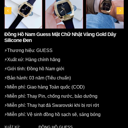
Đồng Hồ Nam Guess Mặt Chữ Nhật Vàng Gold Dây
Silicone Đen
⚡️Thương hiệu: GUESS
⚡️Xuất xứ: Hàng chính hãng
⚡️Giới tính: Đồng hồ Nam giới
⚡️Bảo hành: 03 năm (Tiêu chuẩn)
⚡️Miễn phí: Giao hàng Toàn quốc (COD)
⚡️Miễn phí: Thay Pin, chống nước, bảo dưỡng
⚡️Miễn phí: Thay hạt đá Swarovski khi bị rơi rớt
⚡️Miễn phí: Vệ sinh đồng hồ sạch sẽ, sáng bóng
ĐỒNG HỒ GUESS
XUẤT XỨ: