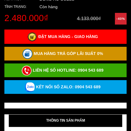
Còn hàng
TÌNH TRẠNG:
2.480.000₫
4.133.000₫
-40%
ĐẶT MUA HÀNG - GIAO HÀNG
MUA HÀNG TRẢ GÓP LÃI SUẤT 0%
LIÊN HỆ SỐ HOTLINE:
0904 543 689
KẾT NỐI SỐ ZALO: 0904 543 689
THÔNG TIN SẢN PHẨM