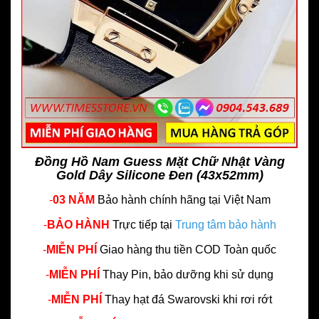
Đồng Hồ Nam Guess Mặt Chữ Nhật Vàng
Gold Dây Silicone Đen (43x52mm)
-
03 NĂM
Bảo hành chính hãng
tại Việt Nam
-
BẢO HÀNH
Trực tiếp tại
Trung tâm bảo hành
-
MIỄN PHÍ
Giao hàng thu tiền COD Toàn quốc
-
MIỄN PHÍ
Thay Pin, bảo dưỡng khi sử dụng
-
MIỄN PHÍ
Thay hạt đá Swarovski khi rơi rớt