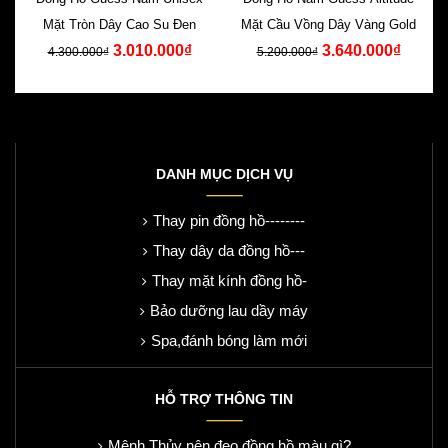
Mặt Tròn Dây Cao Su Đen
Mặt Cầu Vồng Dây Vàng Gold
3.010.000₫
3.640.000₫
4.300.000₫
5.200.000₫
DANH MỤC DỊCH VỤ
Thay pin đồng hồ--------
Thay dây da đồng hồ---
Thay mặt kính đồng hồ-
Bảo dưỡng lau dầy máy
Spa,đánh bóng làm mới
HỖ TRỢ THÔNG TIN
Mệnh Thủy nên đeo đồng hồ màu gì?