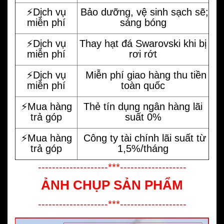
⚡️Dịch vụ
Bảo dưỡng, vệ sinh sạch sẽ;
miễn phí
sáng bóng
⚡️Dịch vụ
Thay hạt đá Swarovski khi bị
miễn phí
rơi rớt
⚡️Dịch vụ
Miễn phí giao hàng thu tiền
miễn phí
toàn quốc
⚡️Mua hàng
Thẻ tín dụng ngân hàng lãi
trả góp
suất 0%
⚡️Mua hàng
Công ty tài chính lãi suất từ
trả góp
1,5%/tháng
--------------------***-------------------
ẢNH CHỤP SẢN PHẨM
--------------------***-------------------