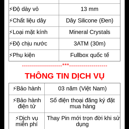
⚡️Độ dày vỏ
13 mm
⚡️Chất liệu dây
Dây Silicone (Đen)
⚡️Loại mặt kính
Mineral Crystals
⚡️Độ chịu nước
3ATM (30m)
⚡️Phụ kiện
Fullbox quốc tế
--------------------***-------------------
THÔNG TIN DỊCH VỤ
⚡️Bảo hành
03 năm (Việt Nam)
⚡️Bảo hành
Số điện thoại đăng ký đặt
điện tử
mua hàng
⚡️Dịch vụ
Thay Pin mới trọn đời khi sử
miễn phí
dụng