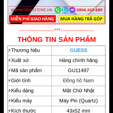
--------------------***-------------------
THÔNG TIN SẢN PHẨM
⚡️
Thương hiệu
GUESS
⚡️Xuất xứ
Hàng chính hãng
⚡️Mã sản phẩm
GU11497
⚡️Giới tính
Đồng hồ Nam
⚡️Kiểu dáng
Mặt Chữ Nhật
⚡️Kiểu máy
Máy Pin (Quartz)
⚡️Kích thước
43x52 mm