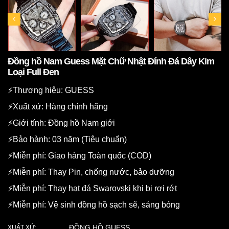
Đồng hồ Nam Guess Mặt Chữ Nhật Đính Đá Dây Kim
Loại Full Đen
⚡️Thương hiệu: GUESS
⚡️Xuất xứ: Hàng chính hãng
⚡️Giới tính: Đồng hồ Nam giới
⚡️Bảo hành: 03 năm (Tiêu chuẩn)
⚡️Miễn phí: Giao hàng Toàn quốc (COD)
⚡️Miễn phí: Thay Pin, chống nước, bảo dưỡng
⚡️Miễn phí: Thay hạt đá Swarovski khi bị rơi rớt
⚡️Miễn phí: Vệ sinh đồng hồ sạch sẽ, sáng bóng
ĐỒNG HỒ GUESS
XUẤT XỨ: