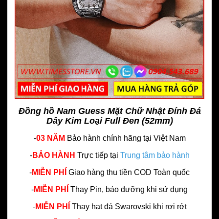
Đồng hồ Nam Guess Mặt Chữ Nhật Đính Đá
Dây Kim Loại Full Đen (52mm)
-
03 NĂM
Bảo hành chính hãng
tại Việt Nam
-
BẢO HÀNH
Trực tiếp tại
Trung tâm bảo hành
-
MIỄN PHÍ
Giao hàng thu tiền COD Toàn quốc
-
MIỄN PHÍ
Thay Pin, bảo dưỡng khi sử dụng
-
MIỄN PHÍ
Thay hạt đá Swarovski khi rơi rớt