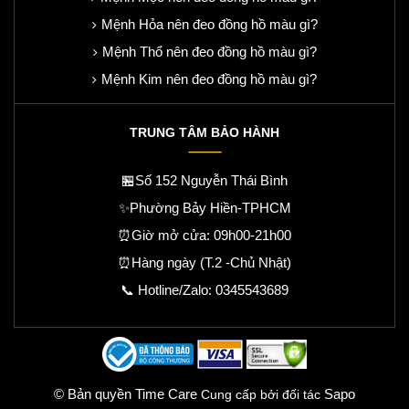
Mệnh Hỏa nên đeo đồng hồ màu gì?
Mệnh Thổ nên đeo đồng hồ màu gì?
Mệnh Kim nên đeo đồng hồ màu gì?
TRUNG TÂM BẢO HÀNH
🏪Số 152 Nguyễn Thái Bình
✨Phường Bảy Hiền-TPHCM
⏰Giờ mở cửa: 09h00-21h00
⏰Hàng ngày (T.2 -Chủ Nhật)
📞 Hotline/Zalo:
0345543689
© Bản quyền Time Care
Sapo
Cung cấp bởi đối tác