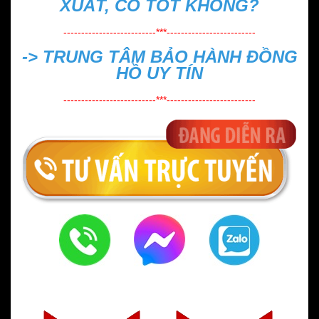
XUẤT, CÓ TỐT KHÔNG?
--------------------------***-------------------------
->
TRUNG TÂM BẢO HÀNH ĐỒNG
HỒ UY TÍN
--------------------------***-------------------------