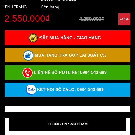
Còn hàng
TÌNH TRẠNG:
2.550.000₫
4.250.000₫
-40%
ĐẶT MUA HÀNG - GIAO HÀNG
MUA HÀNG TRẢ GÓP LÃI SUẤT 0%
LIÊN HỆ SỐ HOTLINE:
0904 543 689
KẾT NỐI SỐ ZALO: 0904 543 689
THÔNG TIN SẢN PHẨM