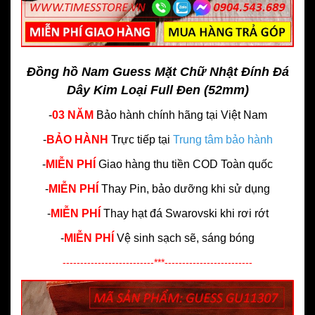
Đồng hồ Nam Guess Mặt Chữ Nhật Đính Đá
Dây Kim Loại Full Đen (52mm)
-
03 NĂM
Bảo hành chính hãng
tại Việt Nam
-
BẢO HÀNH
Trực tiếp tại
Trung tâm bảo hành
-
MIỄN PHÍ
Giao hàng thu tiền COD Toàn quốc
-
MIỄN PHÍ
Thay Pin, bảo dưỡng khi sử dụng
-
MIỄN PHÍ
Thay hạt đá Swarovski khi rơi rớt
-
MIỄN PHÍ
Vệ sinh sạch sẽ, sáng bóng
--------------------------***-------------------------