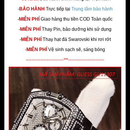
-
BẢO HÀNH
Trực tiếp tại
Trung tâm bảo hành
-
MIỄN PHÍ
Giao hàng thu tiền COD Toàn quốc
-
MIỄN PHÍ
Thay Pin, bảo dưỡng khi sử dụng
-
MIỄN PHÍ
Thay hạt đá Swarovski khi rơi rớt
-
MIỄN PHÍ
Vệ sinh sạch sẽ, sáng bóng
--------------------------***-------------------------