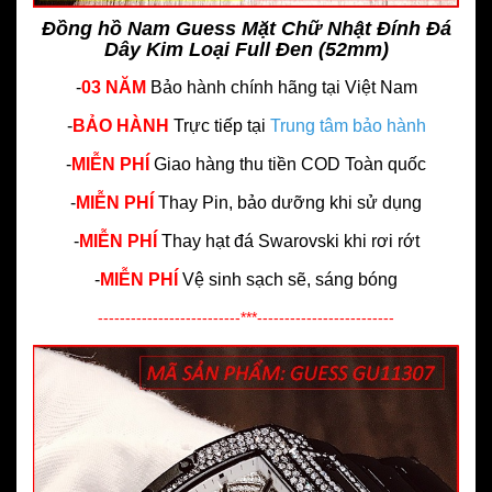
Đồng hồ Nam Guess Mặt Chữ Nhật Đính Đá
Dây Kim Loại Full Đen (52mm)
-
03 NĂM
Bảo hành chính hãng
tại Việt Nam
-
BẢO HÀNH
Trực tiếp tại
Trung tâm bảo hành
-
MIỄN PHÍ
Giao hàng thu tiền COD Toàn quốc
-
MIỄN PHÍ
Thay Pin, bảo dưỡng khi sử dụng
-
MIỄN PHÍ
Thay hạt đá Swarovski khi rơi rớt
-
MIỄN PHÍ
Vệ sinh sạch sẽ, sáng bóng
--------------------------***-------------------------