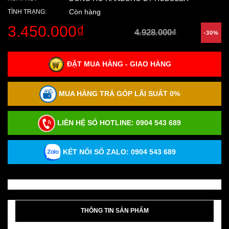
Còn hàng
TÌNH TRẠNG:
3.450.000₫
4.928.000₫
-30%
ĐẶT MUA HÀNG - GIAO HÀNG
MUA HÀNG TRẢ GÓP LÃI SUẤT 0%
LIÊN HỆ SỐ HOTLINE:
0904 543 689
KẾT NỐI SỐ ZALO: 0904 543 689
THÔNG TIN SẢN PHẨM