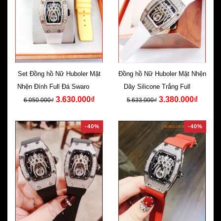
Set Đồng hồ Nữ Huboler Mặt
Đồng hồ Nữ Huboler Mặt Nhện
Nhện Đính Full Đá Swarovski
Dây Silicone Trắng Full Đá
3.630.000₫
3.380.000₫
Rose Gold
Swarovski
6.050.000₫
5.633.000₫
-40%
-40%