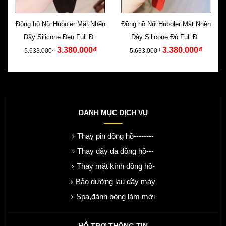
Đồng hồ Nữ Huboler Mặt Nhện
Đồng hồ Nữ Huboler Mặt Nhện
Dây Silicone Đen Full Đá
Dây Silicone Đỏ Full Đá
3.380.000₫
3.380.000₫
Swarovski
Swarovski
5.633.000₫
5.633.000₫
DANH MỤC DỊCH VỤ
Thay pin đồng hồ--------
Thay dây da đồng hồ---
Thay mặt kính đồng hồ-
Bảo dưỡng lau dầy máy
Spa,đánh bóng làm mới
HỖ TRỢ THÔNG TIN