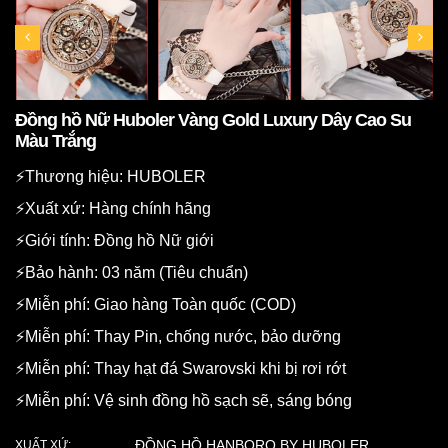
Đồng hồ Nữ Huboler Vàng Gold Luxury Dây Cao Su
Màu Trắng
⚡️Thương hiệu: HUBOLER
⚡️Xuất xứ: Hàng chính hãng
⚡️Giới tính: Đồng hồ Nữ giới
⚡️Bảo hành: 03 năm (Tiêu chuẩn)
⚡️Miễn phí: Giao hàng Toàn quốc (COD)
⚡️Miễn phí: Thay Pin, chống nước, bảo dưỡng
⚡️Miễn phí: Thay hạt đá Swarovski khi bị rơi rớt
⚡️Miễn phí: Vệ sinh đồng hồ sạch sẽ, sáng bóng
ĐỒNG HỒ HANBORO BY HUBOLER
XUẤT XỨ: