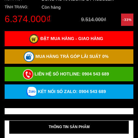
Còn hàng
TÌNH TRẠNG:
6.374.000₫
9.514.000₫
-33%
ĐẶT MUA HÀNG - GIAO HÀNG
MUA HÀNG TRẢ GÓP LÃI SUẤT 0%
LIÊN HỆ SỐ HOTLINE:
0904 543 689
KẾT NỐI SỐ ZALO: 0904 543 689
THÔNG TIN SẢN PHẨM