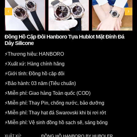
Đồng Hồ Cặp Đôi Hanboro Tựa Hublot Mặt Đính Đá
Dây Silicone
⚡️Thương hiệu: HANBORO
⚡️Xuất xứ: Hàng chính hãng
⚡️Giới tính: Đồng hồ cặp đôi
⚡️Bảo hành: 03 năm (Tiêu chuẩn)
⚡️Miễn phí: Giao hàng Toàn quốc (COD)
⚡️Miễn phí: Thay Pin, chống nước, bảo dưỡng
⚡️Miễn phí: Thay hạt đá Swarovski khi bị rơi rớt
⚡️Miễn phí: Vệ sinh đồng hồ sạch sẽ, sáng bóng
ĐỒNG HỒ HANBORO BY HUBOLER
XUẤT XỨ: