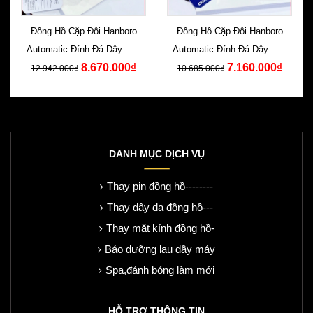
Đồng Hồ Cặp Đôi Hanboro
Đồng Hồ Cặp Đôi Hanboro
Automatic Đính Đá Dây Kim
Automatic Đính Đá Dây Kim
8.670.000₫
7.160.000₫
Loại
Loại
12.942.000₫
10.685.000₫
DANH MỤC DỊCH VỤ
Thay pin đồng hồ--------
Thay dây da đồng hồ---
Thay mặt kính đồng hồ-
Bảo dưỡng lau dầy máy
Spa,đánh bóng làm mới
HỖ TRỢ THÔNG TIN