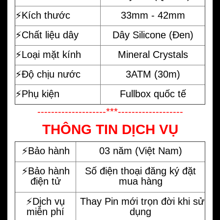
⚡️Kích thước
33mm - 42mm
⚡️Chất liệu dây
Dây Silicone (Đen)
⚡️Loại mặt kính
Mineral Crystals
⚡️Độ chịu nước
3ATM (30m)
⚡️Phụ kiện
Fullbox quốc tế
--------------------***-------------------
THÔNG TIN DỊCH VỤ
⚡️Bảo hành
03 năm (Việt Nam)
⚡️Bảo hành
Số điện thoại đăng ký đặt
điện tử
mua hàng
⚡️Dịch vụ
Thay Pin mới trọn đời khi sử
miễn phí
dụng