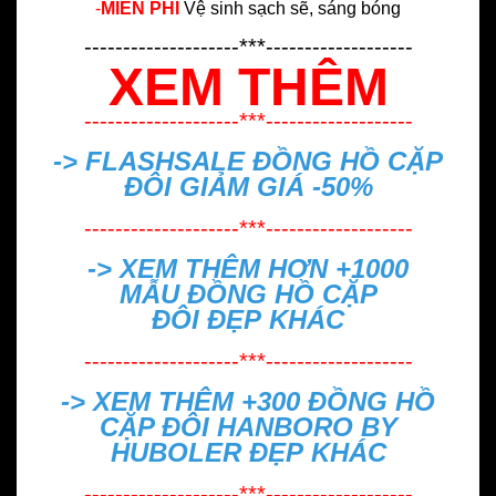
-
MIỄN PHÍ
Vệ sinh sạch sẽ, sáng bóng
--------------------***-------------------
XEM THÊM
--------------------***-------------------
-> FLASHSALE
ĐỒNG HỒ CẶP
ĐÔI GIẢM GIÁ -50%
--------------------***-------------------
-> XEM THÊM HƠN +1000
MẪU
ĐỒNG HỒ CẶP
ĐÔI ĐẸP
KHÁC
--------------------***-------------------
-> XEM THÊM +300
ĐỒNG HỒ
CẶP ĐÔI HANBORO BY
HUBOLER ĐẸP
KHÁC
--------------------***-------------------