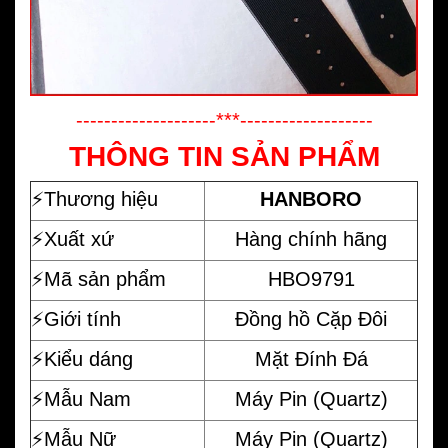
--------------------***-------------------
THÔNG TIN SẢN PHẨM
⚡️
Thương hiệu
HANBORO
⚡️Xuất xứ
Hàng chính hãng
⚡️Mã sản phẩm
HBO9791
⚡️Giới tính
Đồng hồ Cặp Đôi
⚡️Kiểu dáng
Mặt Đính Đá
⚡️Mẫu Nam
Máy Pin (Quartz)
⚡️Mẫu Nữ
Máy Pin (Quartz)