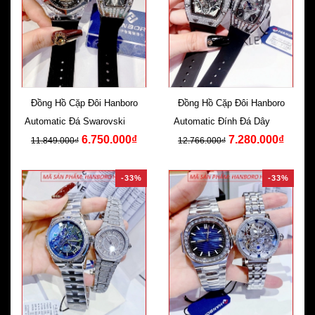
Đồng Hồ Cặp Đôi Hanboro
Đồng Hồ Cặp Đôi Hanboro
Automatic Đá Swarovski Dây
Automatic Đính Đá Dây Cao
6.750.000₫
7.280.000₫
Silicone Đen
Su Đen
11.849.000₫
12.766.000₫
-33%
-33%