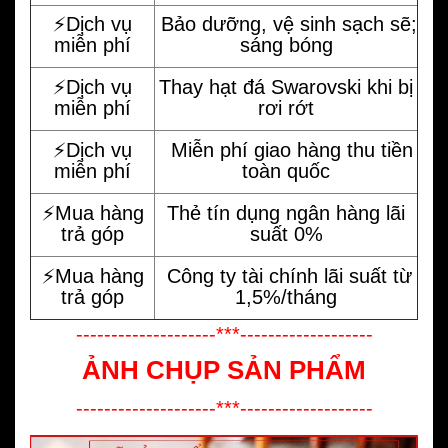
⚡️Dịch vụ
Bảo dưỡng, vệ sinh sạch sẽ;
miễn phí
sáng bóng
⚡️Dịch vụ
Thay hạt đá Swarovski khi bị
miễn phí
rơi rớt
⚡️Dịch vụ
Miễn phí giao hàng thu tiền
miễn phí
toàn quốc
⚡️Mua hàng
Thẻ tín dụng ngân hàng lãi
trả góp
suất 0%
⚡️Mua hàng
Công ty tài chính lãi suất từ
trả góp
1,5%/tháng
--------------------***-------------------
ẢNH CHỤP SẢN PHẨM
--------------------***-------------------