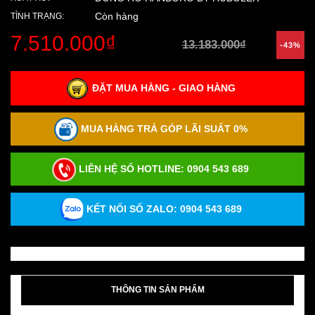
Còn hàng
TÌNH TRẠNG:
7.510.000₫
13.183.000₫
-43%
ĐẶT MUA HÀNG - GIAO HÀNG
MUA HÀNG TRẢ GÓP LÃI SUẤT 0%
LIÊN HỆ SỐ HOTLINE:
0904 543 689
KẾT NỐI SỐ ZALO: 0904 543 689
THÔNG TIN SẢN PHẨM