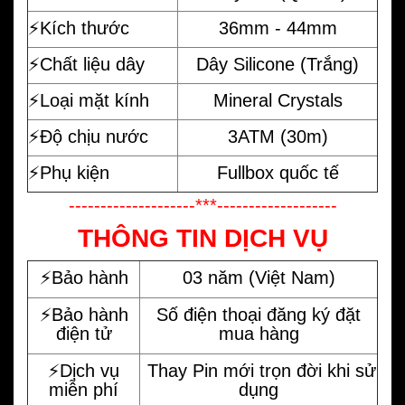
⚡️Kích thước
36mm - 44mm
⚡️Chất liệu dây
Dây Silicone (Trắng)
⚡️Loại mặt kính
Mineral Crystals
⚡️Độ chịu nước
3ATM (30m)
⚡️Phụ kiện
Fullbox quốc tế
--------------------***-------------------
THÔNG TIN DỊCH VỤ
⚡️Bảo hành
03 năm (Việt Nam)
⚡️Bảo hành
Số điện thoại đăng ký đặt
điện tử
mua hàng
⚡️Dịch vụ
Thay Pin mới trọn đời khi sử
miễn phí
dụng