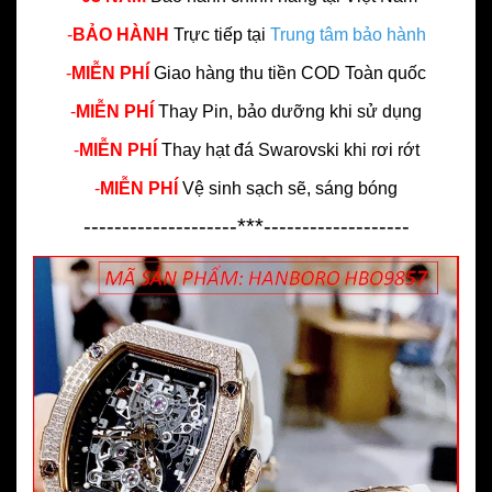
-
BẢO HÀNH
Trực tiếp tại
Trung tâm bảo hành
-
MIỄN PHÍ
Giao hàng thu tiền COD Toàn quốc
-
MIỄN PHÍ
Thay Pin, bảo dưỡng khi sử dụng
-
MIỄN PHÍ
Thay hạt đá Swarovski khi rơi rớt
-
MIỄN PHÍ
Vệ sinh sạch sẽ, sáng bóng
--------------------***-------------------