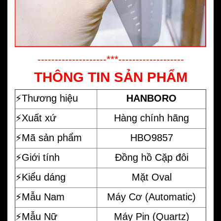
--------------------***-------------------
THÔNG TIN SẢN PHẨM
⚡️
Thương hiệu
HANBORO
⚡️Xuất xứ
Hàng chính hãng
⚡️Mã sản phẩm
HBO9857
⚡️Giới tính
Đồng hồ Cặp đôi
⚡️Kiểu dáng
Mặt Oval
⚡️Mẫu Nam
Máy Cơ (Automatic)
⚡️Mẫu Nữ
Máy Pin (Quartz)