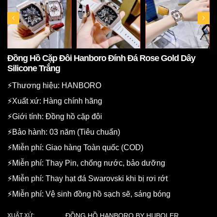
Đồng Hồ Cặp Đôi Hanboro Đính Đá Rose Gold Dây
Silicone Trắng
⚡️Thương hiệu: HANBORO
⚡️Xuất xứ: Hàng chính hãng
⚡️Giới tính: Đồng hồ cặp đôi
⚡️Bảo hành: 03 năm (Tiêu chuẩn)
⚡️Miễn phí: Giao hàng Toàn quốc (COD)
⚡️Miễn phí: Thay Pin, chống nước, bảo dưỡng
⚡️Miễn phí: Thay hạt đá Swarovski khi bị rơi rớt
⚡️Miễn phí: Vệ sinh đồng hồ sạch sẽ, sáng bóng
ĐỒNG HỒ HANBORO BY HUBOLER
XUẤT XỨ: