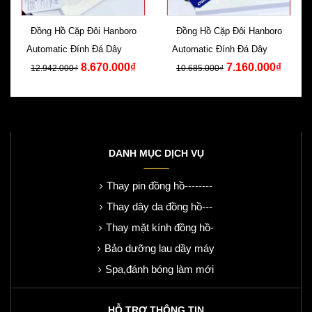
Đồng Hồ Cặp Đôi Hanboro
Đồng Hồ Cặp Đôi Hanboro
Automatic Đính Đá Dây Kim
Automatic Đính Đá Dây Kim
8.670.000₫
7.160.000₫
Loại
Loại
12.942.000₫
10.685.000₫
DANH MỤC DỊCH VỤ
Thay pin đồng hồ--------
Thay dây da đồng hồ---
Thay mặt kính đồng hồ-
Bảo dưỡng lau dầy máy
Spa,đánh bóng làm mới
HỖ TRỢ THÔNG TIN