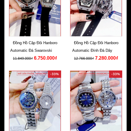
Đồng Hồ Cặp Đôi Hanboro
Đồng Hồ Cặp Đôi Hanboro
Automatic Đá Swarovski Dây
Automatic Đính Đá Dây Cao
6.750.000₫
7.280.000₫
Silicone Đen
Su Đen
11.849.000₫
12.766.000₫
-33%
-33%