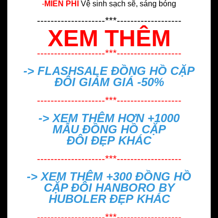
-
MIỄN PHÍ
Vệ sinh sạch sẽ, sáng bóng
--------------------***-------------------
XEM THÊM
--------------------***-------------------
-> FLASHSALE
ĐỒNG HỒ CẶP
ĐÔI GIẢM GIÁ -50%
--------------------***-------------------
-> XEM THÊM HƠN +1000
MẪU
ĐỒNG HỒ CẶP
ĐÔI ĐẸP
KHÁC
--------------------***-------------------
-> XEM THÊM +300
ĐỒNG HỒ
CẶP ĐÔI HANBORO BY
HUBOLER ĐẸP
KHÁC
--------------------***-------------------