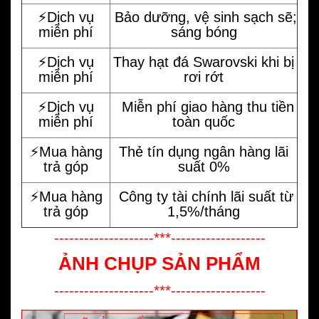
⚡️Dịch vụ
Bảo dưỡng, vệ sinh sạch sẽ;
miễn phí
sáng bóng
⚡️Dịch vụ
Thay hạt đá Swarovski khi bị
miễn phí
rơi rớt
⚡️Dịch vụ
Miễn phí giao hàng thu tiền
miễn phí
toàn quốc
⚡️Mua hàng
Thẻ tín dụng ngân hàng lãi
trả góp
suất 0%
⚡️Mua hàng
Công ty tài chính lãi suất từ
trả góp
1,5%/tháng
--------------------***-------------------
ẢNH CHỤP SẢN PHẨM
--------------------***-------------------