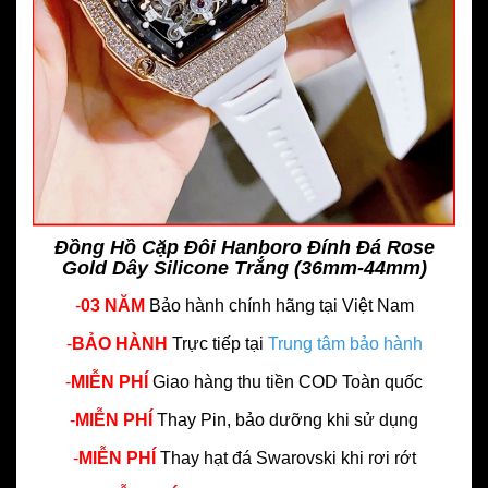
Đồng Hồ Cặp Đôi Hanboro Đính Đá Rose
Gold Dây Silicone Trắng (36mm-44mm)
-
03 NĂM
Bảo hành chính hãng
tại Việt Nam
-
BẢO HÀNH
Trực tiếp tại
Trung tâm bảo hành
-
MIỄN PHÍ
Giao hàng thu tiền COD Toàn quốc
-
MIỄN PHÍ
Thay Pin, bảo dưỡng khi sử dụng
-
MIỄN PHÍ
Thay hạt đá Swarovski khi rơi rớt