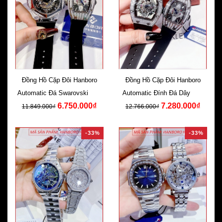
Đồng Hồ Cặp Đôi Hanboro
Đồng Hồ Cặp Đôi Hanboro
Automatic Đá Swarovski Dây
Automatic Đính Đá Dây Cao
6.750.000₫
7.280.000₫
Silicone Đen
Su Đen
11.849.000₫
12.766.000₫
-33%
-33%