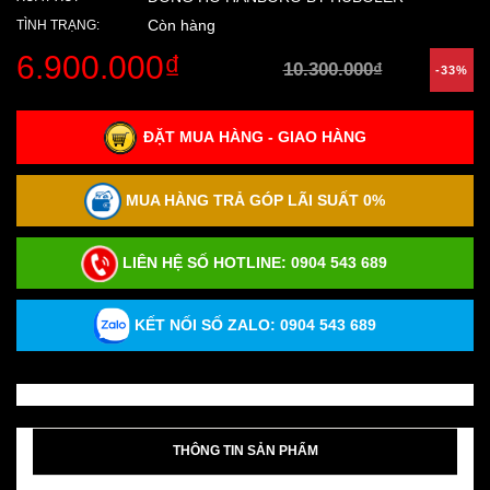
Còn hàng
TÌNH TRẠNG:
6.900.000₫
10.300.000₫
-33%
ĐẶT MUA HÀNG - GIAO HÀNG
MUA HÀNG TRẢ GÓP LÃI SUẤT 0%
LIÊN HỆ SỐ HOTLINE:
0904 543 689
KẾT NỐI SỐ ZALO: 0904 543 689
THÔNG TIN SẢN PHẨM