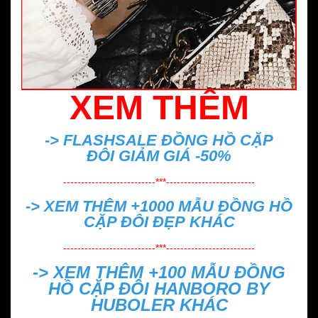
XEM THÊM
-> FLASHSALE
ĐỒNG HỒ CẶP
ĐÔI GIẢM GIÁ -50%
--------------------------***-------------------------
-> XEM THÊM +1000 MẪU
ĐỒNG HỒ
CẶP ĐÔI ĐẸP
KHÁC
--------------------------***-------------------------
-> XEM THÊM +100 MẪU
ĐỒNG
HỒ CẶP ĐÔI HANBORO BY
HUBOLER
KHÁC