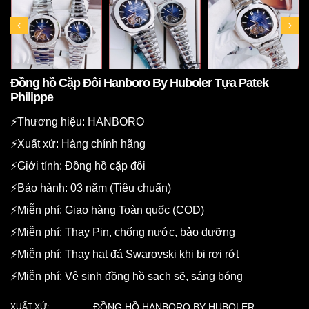
Đồng hồ Cặp Đôi Hanboro By Huboler Tựa Patek
Philippe
⚡️Thương hiệu: HANBORO
⚡️Xuất xứ: Hàng chính hãng
⚡️Giới tính: Đồng hồ cặp đôi
⚡️Bảo hành: 03 năm (Tiêu chuẩn)
⚡️Miễn phí: Giao hàng Toàn quốc (COD)
⚡️Miễn phí: Thay Pin, chống nước, bảo dưỡng
⚡️Miễn phí: Thay hạt đá Swarovski khi bị rơi rớt
⚡️Miễn phí: Vệ sinh đồng hồ sạch sẽ, sáng bóng
ĐỒNG HỒ HANBORO BY HUBOLER
XUẤT XỨ: