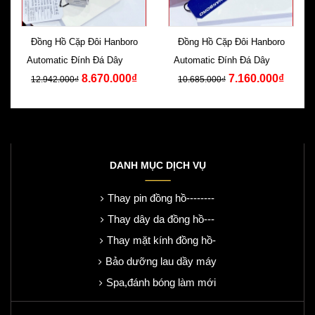
Đồng Hồ Cặp Đôi Hanboro
Đồng Hồ Cặp Đôi Hanboro
Automatic Đính Đá Dây Kim
Automatic Đính Đá Dây Kim
8.670.000₫
7.160.000₫
Loại
Loại
12.942.000₫
10.685.000₫
DANH MỤC DỊCH VỤ
Thay pin đồng hồ--------
Thay dây da đồng hồ---
Thay mặt kính đồng hồ-
Bảo dưỡng lau dầy máy
Spa,đánh bóng làm mới