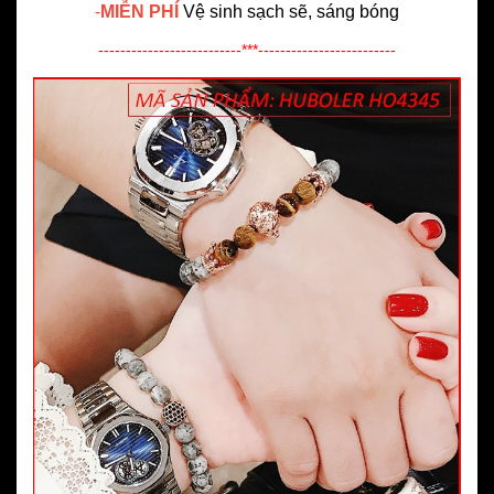
-
MIỄN PHÍ
Vệ sinh sạch sẽ, sáng bóng
--------------------------***-------------------------