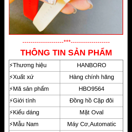
--------------------***-------------------
THÔNG TIN SẢN PHẨM
⚡️
Thương hiệu
HANBORO
⚡️Xuất xứ
Hàng chính hãng
⚡️Mã sản phẩm
HBO9564
⚡️Giới tính
Đồng hồ Cặp đôi
⚡️Kiểu dáng
Mặt Oval
⚡️Mẫu Nam
Máy Cơ,Automatic