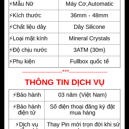
⚡️Mẫu Nữ
Máy Cơ,Automatic
⚡️Kích thước
36mm - 48mm
⚡️Chất liệu dây
Dây Silicone
⚡️Loại mặt kính
Mineral Crystals
⚡️Độ chịu nước
3ATM (30m)
⚡️Phụ kiện
Fullbox quốc tế
--------------------***-------------------
THÔNG TIN DỊCH VỤ
⚡️Bảo hành
03 năm (Việt Nam)
⚡️Bảo hành
Số điện thoại đăng ký đặt
điện tử
mua hàng
⚡️Dịch vụ
Thay Pin mới trọn đời khi sử