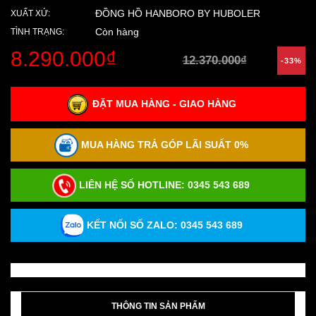
ĐỒNG HỒ HANBORO BY HUBOLER
XUẤT XỨ:
Còn hàng
TÌNH TRẠNG:
8.290.000₫
12.370.000₫
-33%
ĐẶT MUA HÀNG - GIAO HÀNG
MUA HÀNG TRẢ GÓP LÃI SUẤT 0%
LIÊN HỆ SỐ HOTLINE:
0345 543 689
KẾT NỐI SỐ ZALO: 0345 543 689
THÔNG TIN SẢN PHẨM