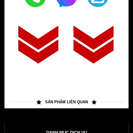
SẢN PHẨM LIÊN QUAN
DANH MỤC DỊCH VỤ