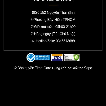
🏪Số 152 Nguyễn Thái Bình
✨Phường Bảy Hiền-TPHCM
⏰Giờ mở cửa: 09h00-21h00
⏰Hàng ngày (T.2 -Chủ Nhật)
📞 Hotline/Zalo:
0345543689
© Bản quyền Time Care
Sapo
Cung cấp bởi đối tác