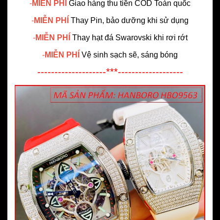
-
MIỄN PHÍ
Giao hàng thu tiền COD Toàn quốc
-
MIỄN PHÍ
Thay Pin, bảo dưỡng khi sử dụng
-
MIỄN PHÍ
Thay hạt đá Swarovski khi rơi rớt
-
MIỄN PHÍ
Vệ sinh sạch sẽ, sáng bóng
--------------------***-------------------