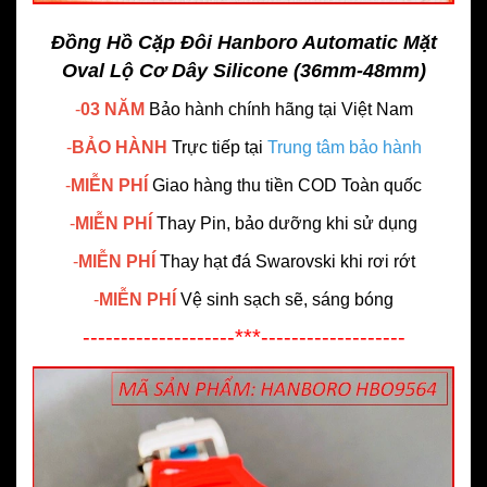
Đồng Hồ Cặp Đôi Hanboro Automatic Mặt
Oval Lộ Cơ Dây Silicone (36mm-48mm)
-
03 NĂM
Bảo hành chính hãng
tại Việt Nam
-
BẢO HÀNH
Trực tiếp tại
Trung tâm bảo hành
-
MIỄN PHÍ
Giao hàng thu tiền COD Toàn quốc
-
MIỄN PHÍ
Thay Pin, bảo dưỡng khi sử dụng
-
MIỄN PHÍ
Thay hạt đá Swarovski khi rơi rớt
-
MIỄN PHÍ
Vệ sinh sạch sẽ, sáng bóng
--------------------***-------------------