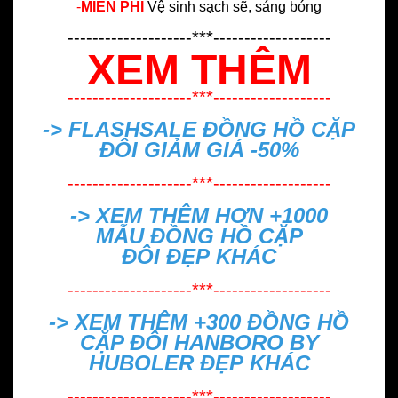
-
MIỄN PHÍ
Vệ sinh sạch sẽ, sáng bóng
--------------------***-------------------
XEM THÊM
--------------------***-------------------
-> FLASHSALE
ĐỒNG HỒ CẶP
ĐÔI GIẢM GIÁ -50%
--------------------***-------------------
-> XEM THÊM HƠN +1000
MẪU
ĐỒNG HỒ CẶP
ĐÔI ĐẸP
KHÁC
--------------------***-------------------
-> XEM THÊM +300
ĐỒNG HỒ
CẶP ĐÔI HANBORO BY
HUBOLER ĐẸP
KHÁC
--------------------***-------------------