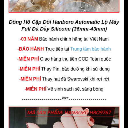
Đồng Hồ Cặp Đôi Hanboro Automatic Lộ Máy
Full Đá Dây Silicone (36mm-43mm)
-
03 NĂM
Bảo hành chính hãng
tại Việt Nam
-
BẢO HÀNH
Trực tiếp tại
Trung tâm bảo hành
-
MIỄN PHÍ
Giao hàng thu tiền COD Toàn quốc
-
MIỄN PHÍ
Thay Pin, bảo dưỡng khi sử dụng
-
MIỄN PHÍ
Thay hạt đá Swarovski khi rơi rớt
-
MIỄN PHÍ
Vệ sinh sạch sẽ, sáng bóng
--------------------***-------------------