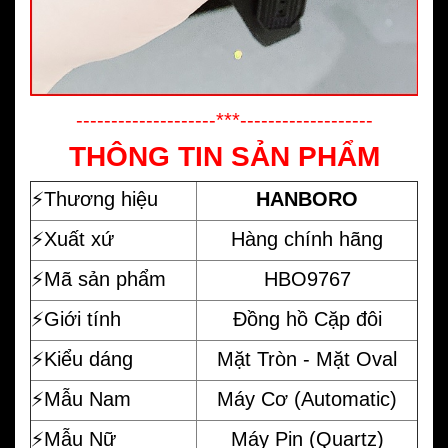
--------------------***-------------------
THÔNG TIN SẢN PHẨM
⚡️
Thương hiệu
HANBORO
⚡️Xuất xứ
Hàng chính hãng
⚡️Mã sản phẩm
HBO9767
⚡️Giới tính
Đồng hồ Cặp đôi
⚡️Kiểu dáng
Mặt Tròn - Mặt Oval
⚡️Mẫu Nam
Máy Cơ (Automatic)
⚡️Mẫu Nữ
Máy Pin (Quartz)