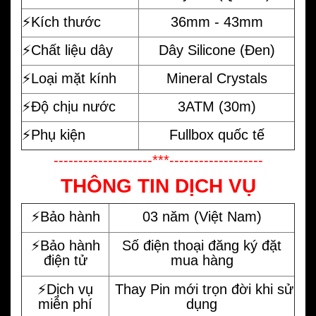
⚡️Kích thước
36mm - 43mm
⚡️Chất liệu dây
Dây Silicone (Đen)
⚡️Loại mặt kính
Mineral Crystals
⚡️Độ chịu nước
3ATM (30m)
⚡️Phụ kiện
Fullbox quốc tế
--------------------***-------------------
THÔNG TIN DỊCH VỤ
⚡️Bảo hành
03 năm (Việt Nam)
⚡️Bảo hành
Số điện thoại đăng ký đặt
điện tử
mua hàng
⚡️Dịch vụ
Thay Pin mới trọn đời khi sử
miễn phí
dụng