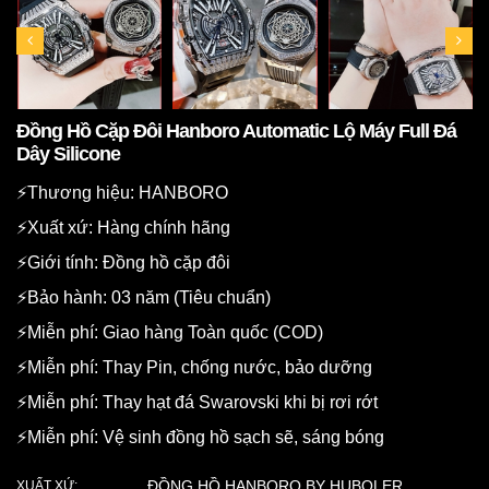
Đồng Hồ Cặp Đôi Hanboro Automatic Lộ Máy Full Đá
Dây Silicone
⚡️Thương hiệu: HANBORO
⚡️Xuất xứ: Hàng chính hãng
⚡️Giới tính: Đồng hồ cặp đôi
⚡️Bảo hành: 03 năm (Tiêu chuẩn)
⚡️Miễn phí: Giao hàng Toàn quốc (COD)
⚡️Miễn phí: Thay Pin, chống nước, bảo dưỡng
⚡️Miễn phí: Thay hạt đá Swarovski khi bị rơi rớt
⚡️Miễn phí: Vệ sinh đồng hồ sạch sẽ, sáng bóng
ĐỒNG HỒ HANBORO BY HUBOLER
XUẤT XỨ: