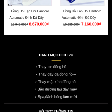
Đồng Hồ Cặp Đôi Hanboro
Đồng Hồ Cặp Đôi Hanboro
Automatic Đính Đá Dây Kim
Automatic Đính Đá Dây Kim
8.670.000₫
7.160.000₫
Loại
Loại
12.942.000₫
10.685.000₫
DANH MỤC DỊCH VỤ
Thay pin đồng hồ--------
Thay dây da đồng hồ---
Thay mặt kính đồng hồ-
Bảo dưỡng lau dầy máy
Spa,đánh bóng làm mới
HỖ TRỢ THÔNG TIN