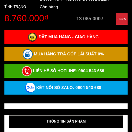
Còn hàng
TÌNH TRẠNG:
8.760.000₫
13.085.000₫
-33%
ĐẶT MUA HÀNG - GIAO HÀNG
MUA HÀNG TRẢ GÓP LÃI SUẤT 0%
LIÊN HỆ SỐ HOTLINE:
0904 543 689
KẾT NỐI SỐ ZALO: 0904 543 689
THÔNG TIN SẢN PHẨM