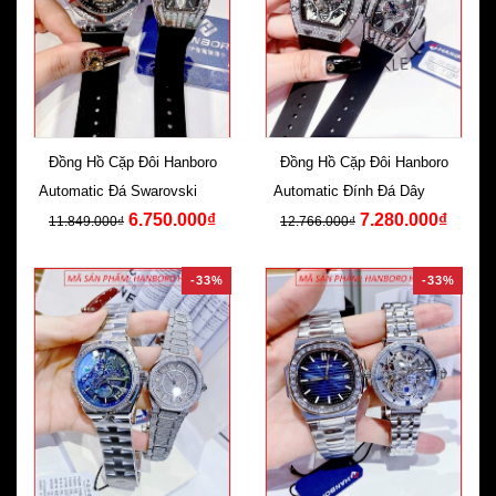
Đồng Hồ Cặp Đôi Hanboro
Đồng Hồ Cặp Đôi Hanboro
Automatic Đá Swarovski Dây
Automatic Đính Đá Dây Cao
6.750.000₫
7.280.000₫
Silicone Đen
Su Đen
11.849.000₫
12.766.000₫
-33%
-33%