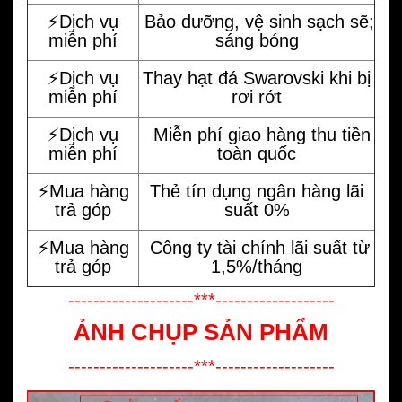
⚡️Dịch vụ
Bảo dưỡng, vệ sinh sạch sẽ;
miễn phí
sáng bóng
⚡️Dịch vụ
Thay hạt đá Swarovski khi bị
miễn phí
rơi rớt
⚡️Dịch vụ
Miễn phí giao hàng thu tiền
miễn phí
toàn quốc
⚡️Mua hàng
Thẻ tín dụng ngân hàng lãi
trả góp
suất 0%
⚡️Mua hàng
Công ty tài chính lãi suất từ
trả góp
1,5%/tháng
--------------------***-------------------
ẢNH CHỤP SẢN PHẨM
--------------------***-------------------