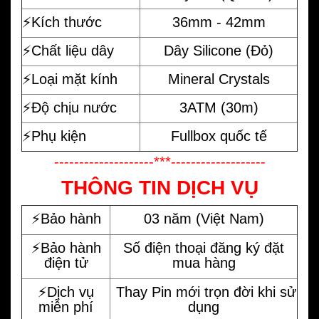
⚡️Kích thước
36mm - 42mm
⚡️Chất liệu dây
Dây Silicone (Đỏ)
⚡️Loại mặt kính
Mineral Crystals
⚡️Độ chịu nước
3ATM (30m)
⚡️Phụ kiện
Fullbox quốc tế
--------------------***-------------------
THÔNG TIN DỊCH VỤ
⚡️Bảo hành
03 năm (Việt Nam)
⚡️Bảo hành
Số điện thoại đăng ký đặt
điện tử
mua hàng
⚡️Dịch vụ
Thay Pin mới trọn đời khi sử
miễn phí
dụng