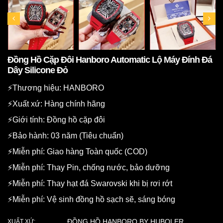
Đồng Hồ Cặp Đôi Hanboro Automatic Lộ Máy Đính Đá
Dây Silicone Đỏ
⚡️Thương hiệu: HANBORO
⚡️Xuất xứ: Hàng chính hãng
⚡️Giới tính: Đồng hồ cặp đôi
⚡️Bảo hành: 03 năm (Tiêu chuẩn)
⚡️Miễn phí: Giao hàng Toàn quốc (COD)
⚡️Miễn phí: Thay Pin, chống nước, bảo dưỡng
⚡️Miễn phí: Thay hạt đá Swarovski khi bị rơi rớt
⚡️Miễn phí: Vệ sinh đồng hồ sạch sẽ, sáng bóng
ĐỒNG HỒ HANBORO BY HUBOLER
XUẤT XỨ: