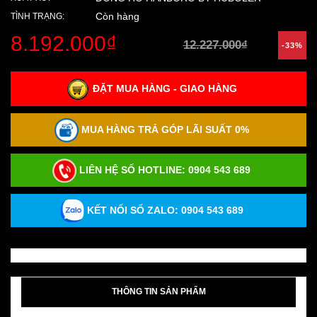
Còn hàng
TÌNH TRẠNG:
8.192.000₫
12.227.000₫
-33%
ĐẶT MUA HÀNG - GIAO HÀNG
MUA HÀNG TRẢ GÓP LÃI SUẤT 0%
LIÊN HỆ SỐ HOTLINE:
0904 543 689
KẾT NỐI SỐ ZALO: 0904 543 689
THÔNG TIN SẢN PHẨM