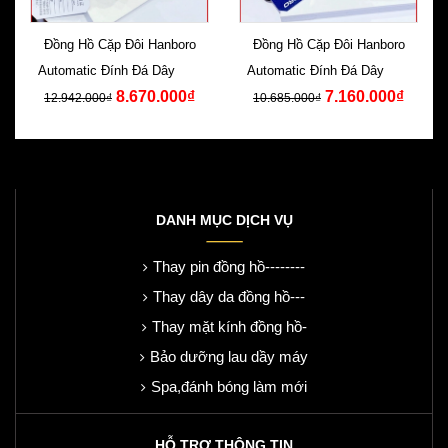
Đồng Hồ Cặp Đôi Hanboro
Đồng Hồ Cặp Đôi Hanboro
Automatic Đính Đá Dây Kim
Automatic Đính Đá Dây Kim
8.670.000₫
7.160.000₫
Loại
Loại
12.942.000₫
10.685.000₫
DANH MỤC DỊCH VỤ
Thay pin đồng hồ--------
Thay dây da đồng hồ---
Thay mặt kính đồng hồ-
Bảo dưỡng lau dầy máy
Spa,đánh bóng làm mới
HỖ TRỢ THÔNG TIN