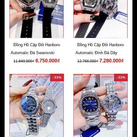
Đồng Hồ Cặp Đôi Hanboro
Đồng Hồ Cặp Đôi Hanboro
Automatic Đá Swarovski Dây
Automatic Đính Đá Dây Cao
6.750.000₫
7.280.000₫
Silicone Đen
Su Đen
11.849.000₫
12.766.000₫
-33%
-33%