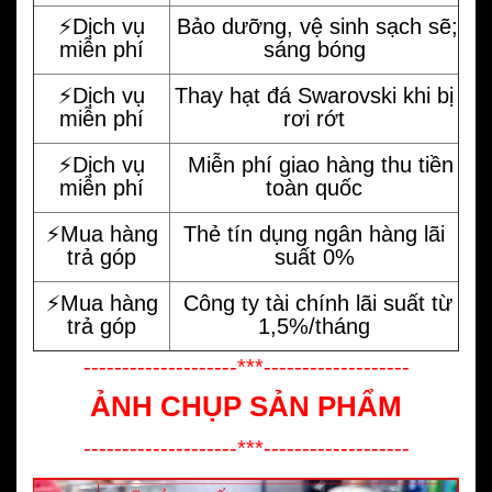
⚡️Dịch vụ
Bảo dưỡng, vệ sinh sạch sẽ;
miễn phí
sáng bóng
⚡️Dịch vụ
Thay hạt đá Swarovski khi bị
miễn phí
rơi rớt
⚡️Dịch vụ
Miễn phí giao hàng thu tiền
miễn phí
toàn quốc
⚡️Mua hàng
Thẻ tín dụng ngân hàng lãi
trả góp
suất 0%
⚡️Mua hàng
Công ty tài chính lãi suất từ
trả góp
1,5%/tháng
--------------------***-------------------
ẢNH CHỤP SẢN PHẨM
--------------------***-------------------