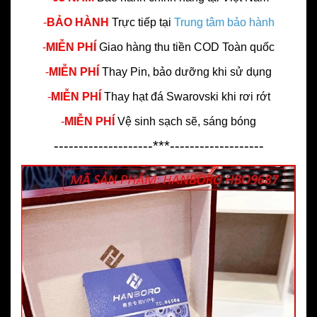
-
BẢO HÀNH
Trực tiếp tại
Trung tâm bảo hành
-
MIỄN PHÍ
Giao hàng thu tiền COD Toàn quốc
-
MIỄN PHÍ
Thay Pin, bảo dưỡng khi sử dụng
-
MIỄN PHÍ
Thay hạt đá Swarovski khi rơi rớt
-
MIỄN PHÍ
Vệ sinh sạch sẽ, sáng bóng
--------------------***-------------------