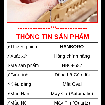
--------------------***-------------------
THÔNG TIN SẢN PHẨM
⚡️
Thương hiệu
HANBORO
⚡️Xuất xứ
Hàng chính hãng
⚡️Mã sản phẩm
HBO9687
⚡️Giới tính
Đồng hồ Cặp đôi
⚡️Kiểu dáng
Mặt Oval
⚡️Mẫu Nam
Máy Cơ (Automatic)
⚡️Mẫu Nữ
Máy Pin (Quartz)