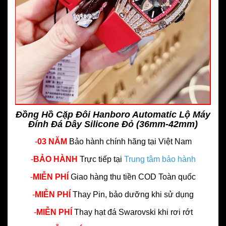
Đồng Hồ Cặp Đôi Hanboro Automatic Lộ Máy
Đính Đá Dây Silicone Đỏ (36mm-42mm)
-
03 NĂM
Bảo hành chính hãng
tại Việt Nam
-
BẢO HÀNH
Trực tiếp tại
Trung tâm bảo hành
-
MIỄN PHÍ
Giao hàng thu tiền COD Toàn quốc
-
MIỄN PHÍ
Thay Pin, bảo dưỡng khi sử dụng
-
MIỄN PHÍ
Thay hạt đá Swarovski khi rơi rớt