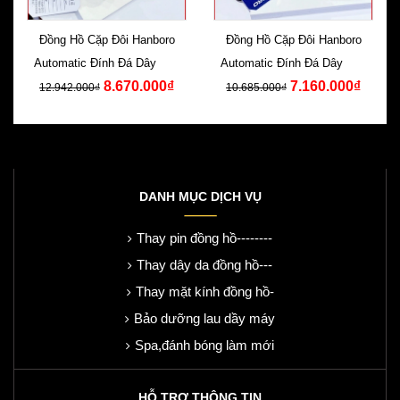
Đồng Hồ Cặp Đôi Hanboro
Đồng Hồ Cặp Đôi Hanboro
Automatic Đính Đá Dây Kim
Automatic Đính Đá Dây Kim
8.670.000₫
7.160.000₫
Loại
Loại
12.942.000₫
10.685.000₫
DANH MỤC DỊCH VỤ
Thay pin đồng hồ--------
Thay dây da đồng hồ---
Thay mặt kính đồng hồ-
Bảo dưỡng lau dầy máy
Spa,đánh bóng làm mới
HỖ TRỢ THÔNG TIN