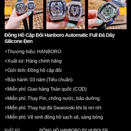
Đồng Hồ Cặp Đôi Hanboro Automatic Full Đá Dây
Silicone Đen
⚡️Thương hiệu: HANBORO
⚡️Xuất xứ: Hàng chính hãng
⚡️Giới tính: Đồng hồ cặp đôi
⚡️Bảo hành: 03 năm (Tiêu chuẩn)
⚡️Miễn phí: Giao hàng Toàn quốc (COD)
⚡️Miễn phí: Thay Pin, chống nước, bảo dưỡng
⚡️Miễn phí: Thay hạt đá Swarovski khi bị rơi rớt
⚡️Miễn phí: Vệ sinh đồng hồ sạch sẽ, sáng bóng
ĐỒNG HỒ HANBORO BY HUBOLER
XUẤT XỨ: