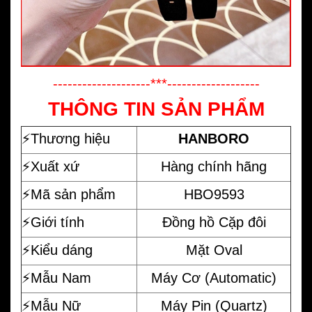
--------------------***-------------------
THÔNG TIN SẢN PHẨM
⚡️
Thương hiệu
HANBORO
⚡️Xuất xứ
Hàng chính hãng
⚡️Mã sản phẩm
HBO9593
⚡️Giới tính
Đồng hồ Cặp đôi
⚡️Kiểu dáng
Mặt Oval
⚡️Mẫu Nam
Máy Cơ (Automatic)
⚡️Mẫu Nữ
Máy Pin (Quartz)