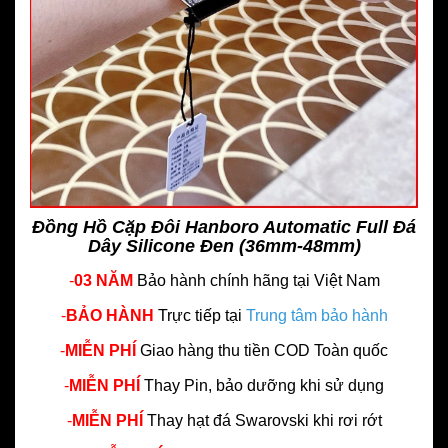
Đồng Hồ Cặp Đôi Hanboro Automatic Full Đá
Dây Silicone Đen (36mm-48mm)
-
03 NĂM
Bảo hành chính hãng
tại Việt Nam
-
BẢO HÀNH
Trực tiếp tại
Trung tâm bảo hành
-
MIỄN PHÍ
Giao hàng thu tiền COD Toàn quốc
-
MIỄN PHÍ
Thay Pin, bảo dưỡng khi sử dụng
-
MIỄN PHÍ
Thay hạt đá Swarovski khi rơi rớt