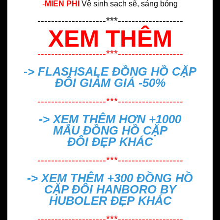
-
MIỄN PHÍ
Vệ sinh sạch sẽ, sáng bóng
--------------------***-------------------
XEM THÊM
--------------------***-------------------
-> FLASHSALE
ĐỒNG HỒ CẶP
ĐÔI GIẢM GIÁ -50%
--------------------***-------------------
-> XEM THÊM HƠN +1000
MẪU
ĐỒNG HỒ CẶP
ĐÔI ĐẸP
KHÁC
--------------------***-------------------
-> XEM THÊM +300
ĐỒNG HỒ
CẶP ĐÔI HANBORO BY
HUBOLER ĐẸP
KHÁC
--------------------***-------------------