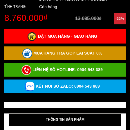
Còn hàng
TÌNH TRẠNG:
8.760.000₫
13.085.000₫
-33%
ĐẶT MUA HÀNG - GIAO HÀNG
MUA HÀNG TRẢ GÓP LÃI SUẤT 0%
LIÊN HỆ SỐ HOTLINE:
0904 543 689
KẾT NỐI SỐ ZALO: 0904 543 689
THÔNG TIN SẢN PHẨM