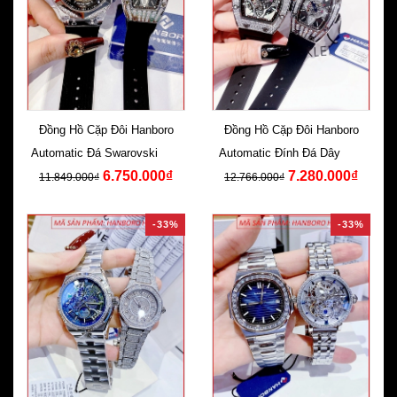
Đồng Hồ Cặp Đôi Hanboro
Đồng Hồ Cặp Đôi Hanboro
Automatic Đá Swarovski Dây
Automatic Đính Đá Dây Cao
6.750.000₫
7.280.000₫
Silicone Đen
Su Đen
11.849.000₫
12.766.000₫
-33%
-33%