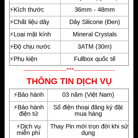
⚡️Kích thước
36mm - 48mm
⚡️Chất liệu dây
Dây Silicone (Đen)
⚡️Loại mặt kính
Mineral Crystals
⚡️Độ chịu nước
3ATM (30m)
⚡️Phụ kiện
Fullbox quốc tế
--------------------***-------------------
THÔNG TIN DỊCH VỤ
⚡️Bảo hành
03 năm (Việt Nam)
⚡️Bảo hành
Số điện thoại đăng ký đặt
điện tử
mua hàng
⚡️Dịch vụ
Thay Pin mới trọn đời khi sử
miễn phí
dụng