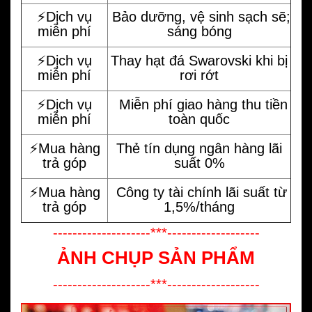
⚡️Dịch vụ
Bảo dưỡng, vệ sinh sạch sẽ;
miễn phí
sáng bóng
⚡️Dịch vụ
Thay hạt đá Swarovski khi bị
miễn phí
rơi rớt
⚡️Dịch vụ
Miễn phí giao hàng thu tiền
miễn phí
toàn quốc
⚡️Mua hàng
Thẻ tín dụng ngân hàng lãi
trả góp
suất 0%
⚡️Mua hàng
Công ty tài chính lãi suất từ
trả góp
1,5%/tháng
--------------------***-------------------
ẢNH CHỤP SẢN PHẨM
--------------------***-------------------