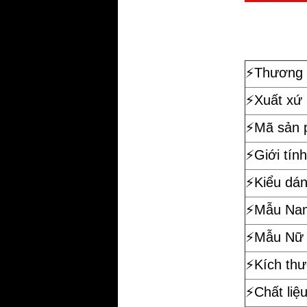
⚡️
Thương 
⚡️Xuất xứ
⚡️Mã sản
⚡️Giới tính
⚡️Kiểu dá
⚡️Mẫu Na
⚡️Mẫu Nữ
⚡️Kích th
⚡️Chất liệ