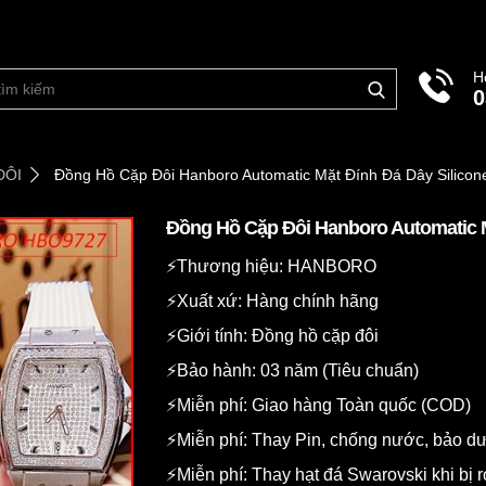
H
0
ĐÔI
Đồng Hồ Cặp Đôi Hanboro Automatic Mặt Đính Đá Dây Silicon
Đồng Hồ Cặp Đôi Hanboro Automatic M
⚡️Thương hiệu: HANBORO
⚡️Xuất xứ: Hàng chính hãng
⚡️Giới tính: Đồng hồ cặp đôi
⚡️Bảo hành: 03 năm (Tiêu chuẩn)
⚡️Miễn phí: Giao hàng Toàn quốc (COD)
⚡️Miễn phí: Thay Pin, chống nước, bảo 
⚡️Miễn phí: Thay hạt đá Swarovski khi bị r