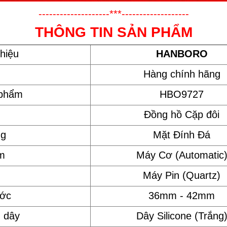
--------------------***-------------------
THÔNG TIN SẢN PHẨM
hiệu
HANBORO
Hàng chính hãng
 phẩm
HBO9727
Đồng hồ Cặp đôi
ng
Mặt Đính Đá
m
Máy Cơ (Automatic
Máy Pin (Quartz)
ước
36mm - 42mm
u dây
Dây Silicone (Trắng