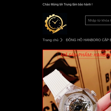
Chào Mừng tới Trung tâm bảo hành !
Trang chủ
ĐỒNG HỒ HANBORO CẶP 