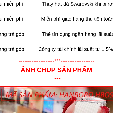
vụ miễn phí
Thay hạt đá Swarovski khi bị rơi
vụ miễn phí
Miễn phí giao hàng thu tiền toà
àng trả góp
Thẻ tín dụng ngân hàng lãi suấ
àng trả góp
Công ty tài chính lãi suất từ 1,5
--------------------***-------------------
ẢNH CHỤP SẢN PHẨM
--------------------***-------------------