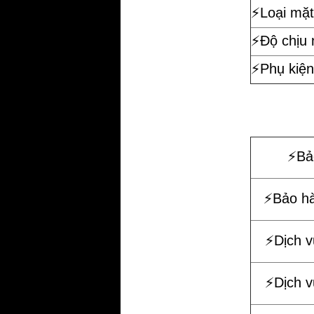
⚡️Loại mặt
⚡️Độ chịu
⚡️Phụ kiện
⚡️B
⚡️Bảo h
⚡️Dịch 
⚡️Dịch 