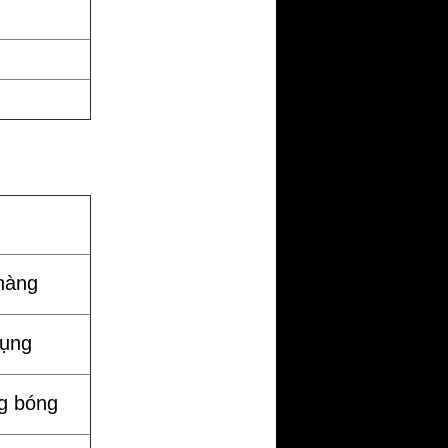
hàng
dụng
g bóng