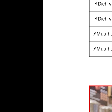
⚡️Dịch 
⚡️Dịch 
⚡️Mua h
⚡️Mua h