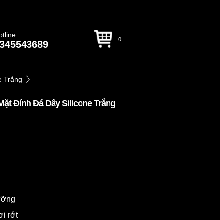
otline
0
345543689
e Trắng
ặt Đính Đá Dây Silicone Trắng
dưỡng
ơi rớt