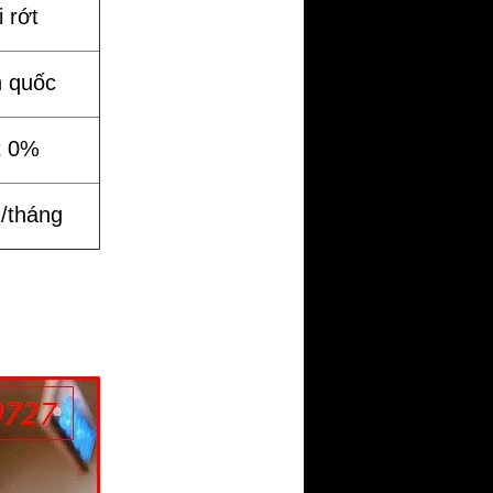
 rớt
n quốc
t 0%
%/tháng