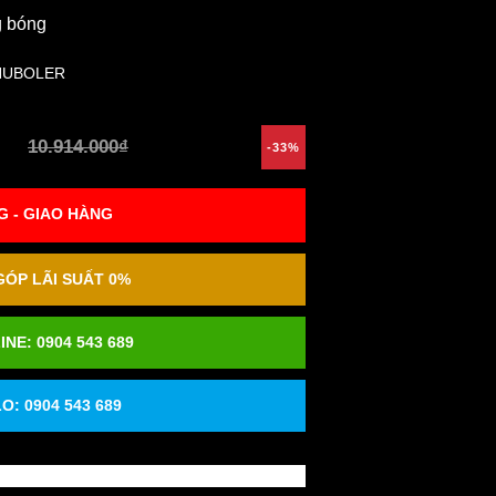
g bóng
HUBOLER
10.914.000₫
-33%
 - GIAO HÀNG
ÓP LÃI SUẤT 0%
INE:
0904 543 689
O: 0904 543 689