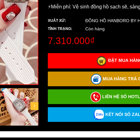
⚡️Miễn phí: Vệ sinh đồng hồ sạch sẽ, sán
ĐỒNG HỒ HANBORO BY 
XUẤT XỨ:
Còn hàng
TÌNH TRẠNG:
7.310.000₫
ĐẶT MUA HÀNG
MUA HÀNG TRẢ G
LIÊN HỆ SỐ HOTL
KẾT NỐI SỐ ZAL