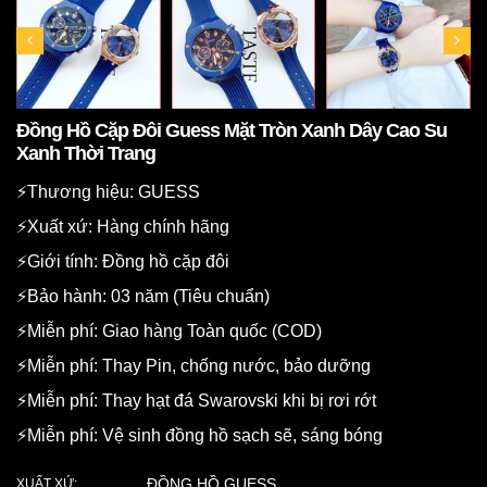
Đồng Hồ Cặp Đôi Guess Mặt Tròn Xanh Dây Cao Su
Xanh Thời Trang
⚡️Thương hiệu: GUESS
⚡️Xuất xứ: Hàng chính hãng
⚡️Giới tính: Đồng hồ cặp đôi
⚡️Bảo hành: 03 năm (Tiêu chuẩn)
⚡️Miễn phí: Giao hàng Toàn quốc (COD)
⚡️Miễn phí: Thay Pin, chống nước, bảo dưỡng
⚡️Miễn phí: Thay hạt đá Swarovski khi bị rơi rớt
⚡️Miễn phí: Vệ sinh đồng hồ sạch sẽ, sáng bóng
ĐỒNG HỒ GUESS
XUẤT XỨ: