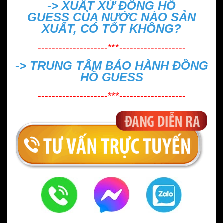
->
XUẤT XỨ ĐỒNG HỒ
GUESS CỦA NƯỚC NÀO SẢN
XUẤT, CÓ TỐT KHÔNG?
--------------------***-------------------
->
TRUNG TÂM BẢO HÀNH ĐỒNG
HỒ GUESS
--------------------***-------------------