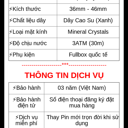
⚡️Kích thước
36mm - 46mm
⚡️Chất liệu dây
Dây Cao Su (Xanh)
⚡️Loại mặt kính
Mineral Crystals
⚡️Độ chịu nước
3ATM (30m)
⚡️Phụ kiện
Fullbox quốc tế
--------------------***-------------------
THÔNG TIN DỊCH VỤ
⚡️Bảo hành
03 năm (Việt Nam)
⚡️Bảo hành
Số điện thoại đăng ký đặt
điện tử
mua hàng
⚡️Dịch vụ
Thay Pin mới trọn đời khi sử
miễn phí
dụng