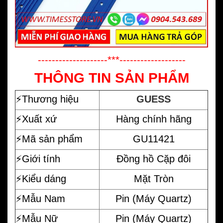
--------------------***-------------------
THÔNG TIN SẢN PHẨM
⚡️
Thương hiệu
GUESS
⚡️Xuất xứ
Hàng chính hãng
⚡️Mã sản phẩm
GU11421
⚡️Giới tính
Đồng hồ Cặp đôi
⚡️Kiểu dáng
Mặt Tròn
⚡️Mẫu Nam
Pin (Máy Quartz)
⚡️Mẫu Nữ
Pin (Máy Quartz)