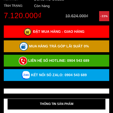
Còn hàng
TÌNH TRẠNG:
7.120.000₫
10.624.000₫
-33%
ĐẶT MUA HÀNG - GIAO HÀNG
MUA HÀNG TRẢ GÓP LÃI SUẤT 0%
LIÊN HỆ SỐ HOTLINE:
0904 543 689
KẾT NỐI SỐ ZALO: 0904 543 689
THÔNG TIN SẢN PHẨM