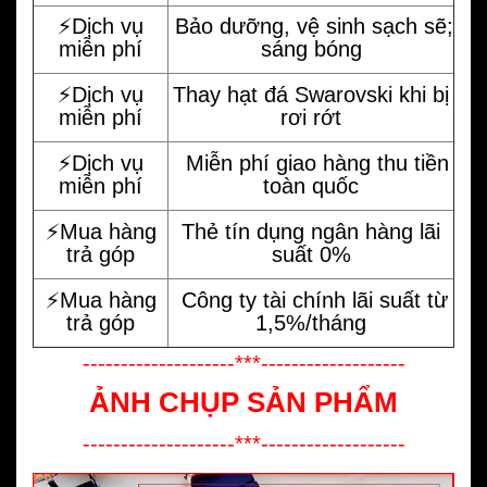
⚡️Dịch vụ
Bảo dưỡng, vệ sinh sạch sẽ;
miễn phí
sáng bóng
⚡️Dịch vụ
Thay hạt đá Swarovski khi bị
miễn phí
rơi rớt
⚡️Dịch vụ
Miễn phí giao hàng thu tiền
miễn phí
toàn quốc
⚡️Mua hàng
Thẻ tín dụng ngân hàng lãi
trả góp
suất 0%
⚡️Mua hàng
Công ty tài chính lãi suất từ
trả góp
1,5%/tháng
--------------------***-------------------
ẢNH CHỤP SẢN PHẨM
--------------------***-------------------