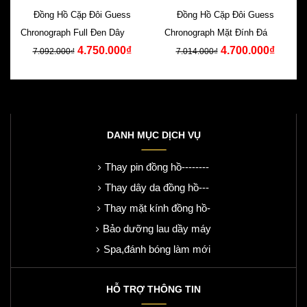
Đồng Hồ Cặp Đôi Guess
Đồng Hồ Cặp Đôi Guess
Chronograph Full Đen Dây Cao
Chronograph Mặt Đính Đá Dây
4.750.000₫
4.700.000₫
Su Đen
Silicone Xanh
7.092.000₫
7.014.000₫
DANH MỤC DỊCH VỤ
Thay pin đồng hồ--------
Thay dây da đồng hồ---
Thay mặt kính đồng hồ-
Bảo dưỡng lau dầy máy
Spa,đánh bóng làm mới
HỖ TRỢ THÔNG TIN