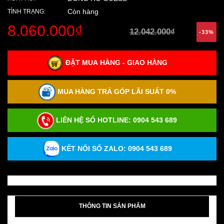
Còn hàng
TÌNH TRẠNG:
8.060.000₫
12.042.000₫
-33%
ĐẶT MUA HÀNG - GIAO HÀNG
MUA HÀNG TRẢ GÓP LÃI SUẤT 0%
LIÊN HỆ SỐ HOTLINE:
0904 543 689
KẾT NỐI SỐ ZALO: 0904 543 689
THÔNG TIN SẢN PHẨM