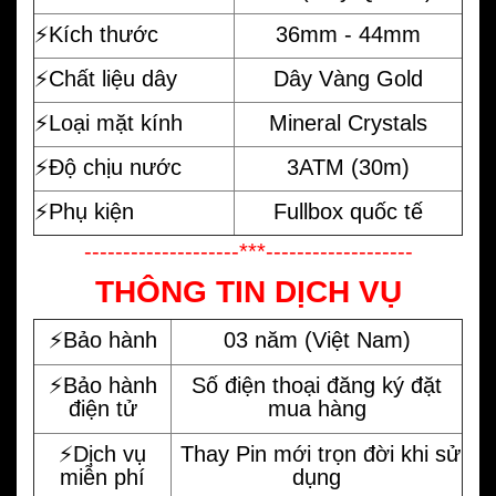
⚡️Kích thước
36mm - 44mm
⚡️Chất liệu dây
Dây Vàng Gold
⚡️Loại mặt kính
Mineral Crystals
⚡️Độ chịu nước
3ATM (30m)
⚡️Phụ kiện
Fullbox quốc tế
--------------------***-------------------
THÔNG TIN DỊCH VỤ
⚡️Bảo hành
03 năm (Việt Nam)
⚡️Bảo hành
Số điện thoại đăng ký đặt
điện tử
mua hàng
⚡️Dịch vụ
Thay Pin mới trọn đời khi sử
miễn phí
dụng