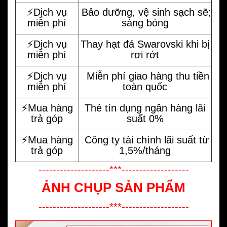
⚡️Dịch vụ
Bảo dưỡng, vệ sinh sạch sẽ;
miễn phí
sáng bóng
⚡️Dịch vụ
Thay hạt đá Swarovski khi bị
miễn phí
rơi rớt
⚡️Dịch vụ
Miễn phí giao hàng thu tiền
miễn phí
toàn quốc
⚡️Mua hàng
Thẻ tín dụng ngân hàng lãi
trả góp
suất 0%
⚡️Mua hàng
Công ty tài chính lãi suất từ
trả góp
1,5%/tháng
--------------------***-------------------
ẢNH CHỤP SẢN PHẨM
--------------------***-------------------