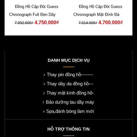
Đồng Hồ Cặp Đôi Guess
Đồng Hồ Cặp Đôi Guess
Chronograph Full Đen Dây Cao
Chronograph Mặt Đính Đá Dây
4.750.000₫
4.700.000₫
Su Đen
Silicone Xanh
7.092.000₫
7.014.000₫
DANH MỤC DỊCH VỤ
Thay pin đồng hồ--------
Thay dây da đồng hồ---
Thay mặt kính đồng hồ-
Bảo dưỡng lau dầy máy
Spa,đánh bóng làm mới
HỖ TRỢ THÔNG TIN