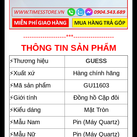
--------------------***-------------------
THÔNG TIN SẢN PHẨM
⚡️
Thương hiệu
GUESS
⚡️Xuất xứ
Hàng chính hãng
⚡️Mã sản phẩm
GU11603
⚡️Giới tính
Đồng hồ Cặp đôi
⚡️Kiểu dáng
Mặt Tròn
⚡️Mẫu Nam
Pin (Máy Quartz)
⚡️Mẫu Nữ
Pin (Máy Quartz)