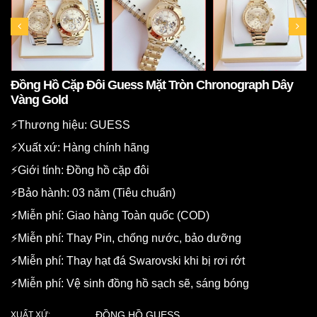
Đồng Hồ Cặp Đôi Guess Mặt Tròn Chronograph Dây
Vàng Gold
⚡️Thương hiệu: GUESS
⚡️Xuất xứ: Hàng chính hãng
⚡️Giới tính: Đồng hồ cặp đôi
⚡️Bảo hành: 03 năm (Tiêu chuẩn)
⚡️Miễn phí: Giao hàng Toàn quốc (COD)
⚡️Miễn phí: Thay Pin, chống nước, bảo dưỡng
⚡️Miễn phí: Thay hạt đá Swarovski khi bị rơi rớt
⚡️Miễn phí: Vệ sinh đồng hồ sạch sẽ, sáng bóng
ĐỒNG HỒ GUESS
XUẤT XỨ: