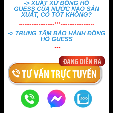
->
XUẤT XỨ ĐỒNG HỒ
GUESS CỦA NƯỚC NÀO SẢN
XUẤT, CÓ TỐT KHÔNG?
--------------------***-------------------
->
TRUNG TÂM BẢO HÀNH ĐỒNG
HỒ GUESS
--------------------***-------------------